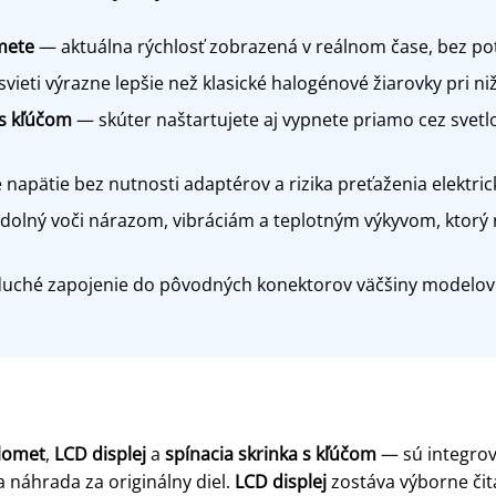
mete
— aktuálna rýchlosť zobrazená v reálnom čase, bez pot
vieti výrazne lepšie než klasické halogénové žiarovky pri ni
 s kľúčom
— skúter naštartujete aj vypnete priamo cez svetlo
napätie bez nutnosti adaptérov a rizika preťaženia elektr
dolný voči nárazom, vibráciám a teplotným výkyvom, ktorý
ché zapojenie do pôvodných konektorov väčšiny modelov C
lomet
,
LCD displej
a
spínacia skrinka s kľúčom
— sú integro
a náhrada za originálny diel.
LCD displej
zostáva výborne čit