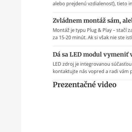
alebo prejdenú vzdialenosť), tieto 
Zvládnem montáž sám, aleb
Montáž je typu Plug & Play – stačí 
za 15-20 minút. Ak si však nie ste i
Dá sa LED modul vymeniť v
LED zdroj je integrovanou súčasťo
kontaktujte nás vopred a radi vám 
Prezentačné video