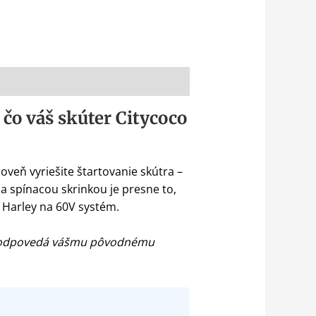
čo váš skúter Citycoco
oveň vyriešite štartovanie skútra –
a spínacou skrinkou je presne to,
a Harley na 60V systém.
ra zodpovedá vášmu pôvodnému