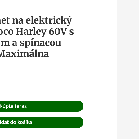
et na elektrický
oco Harley 60V s
om a spínacou
 Maximálna
Kúpte teraz
idať do košíka