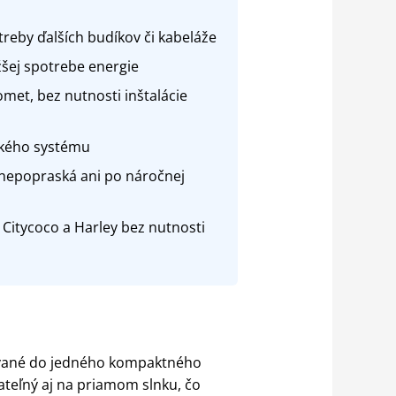
reby ďalších budíkov či kabeláže
žšej spotrebe energie
met, bez nutnosti inštalácie
ického systému
 nepopraská ani po náročnej
itycoco a Harley bez nutnosti
vané do jedného kompaktného
ateľný aj na priamom slnku, čo