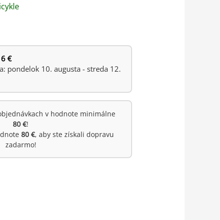
icykle
 6 €
 pondelok 10. augusta - streda 12.
objednávkach v hodnote minimálne
80 €
!
hodnote
80 €
, aby ste získali dopravu
zadarmo!