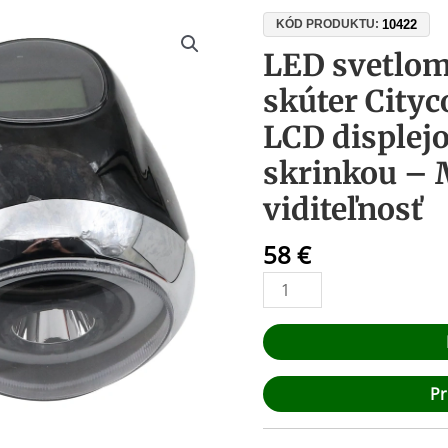
množstvo
10422
KÓD PRODUKTU:
LED
LED svetlom
svetlomet
skúter Cityc
na
elektrický
LCD displej
skúter
skrinkou –
Citycoco
Harley
viditeľnosť
60V
s
58
€
LCD
displejom
a
spínacou
skrinkou
Pr
–
Maximálna
viditeľnosť