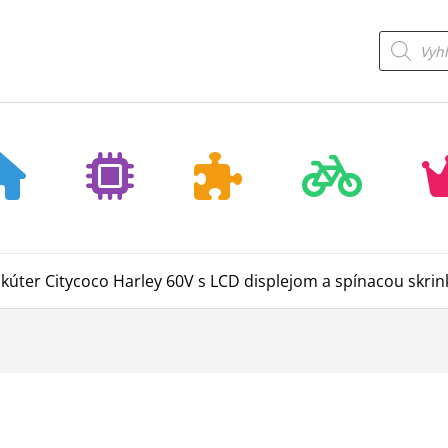
Products
search
skúter Citycoco Harley 60V s LCD displejom a spínacou skrin