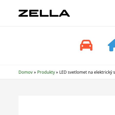
Preskočiť
na
obsah
Domov
Produkty
LED svetlomet na elektrický 