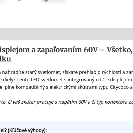
isplejom a zapaľovaním 60V – Všetko, 
lku
nahradíte starý svetlomet, získate prehľad o rýchlosti a zár
é diely? Tento LED svetlomet s integrovaným LCD displejom 
ie, plne kompatibilný s elektrickými skútrami typu Citycoco 
te, či váš skúter pracuje s napätím 60V a či typ konekto
el? (Kľúčové výhody):