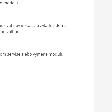
šho modelu.
oužívateľov inštaláciu zvládne doma
jšou voľbou.
dnom servise alebo výmene modulu,