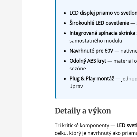
LCD displej priamo vo svetlo
Širokouhlé LED osvetlenie
— s
Integrovaná spínacia skrinka
samostatného modulu
Navrhnuté pre 60V
— natívne 
Odolný ABS kryt
— materiál o
sezóne
Plug & Play montáž
— jednodu
úprav
Detaily a výkon
Tri kritické komponenty —
LED svet
celku, ktorý je navrhnutý ako priam