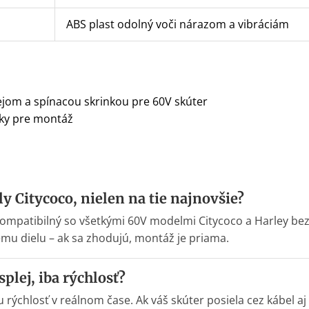
ABS plast odolný voči nárazom a vibráciám
ejom a spínacou skrinkou pre 60V skúter
ky pre montáž
y Citycoco, nielen na tie najnovšie?
kompatibilný so všetkými 60V modelmi Citycoco a Harley bez
ému dielu – ak sa zhodujú, montáž je priama.
plej, iba rýchlosť?
rýchlosť v reálnom čase. Ak váš skúter posiela cez kábel aj 