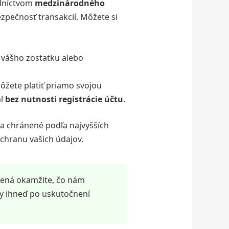
edníctvom
medzinárodného
zpečnosť transakcií. Môžete si
vášho zostatku alebo
žete platiť priamo svojou
al
bez nutnosti registrácie účtu
.
 a chránené podľa najvyšších
chranu vašich údajov.
dená okamžite, čo nám
y ihneď po uskutočnení