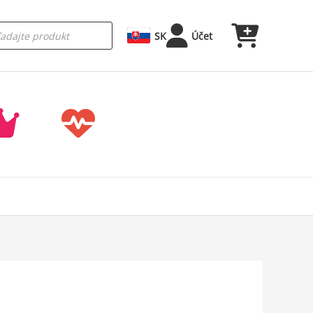
SK
Účet