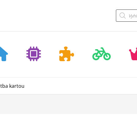
Products
search
atba kartou