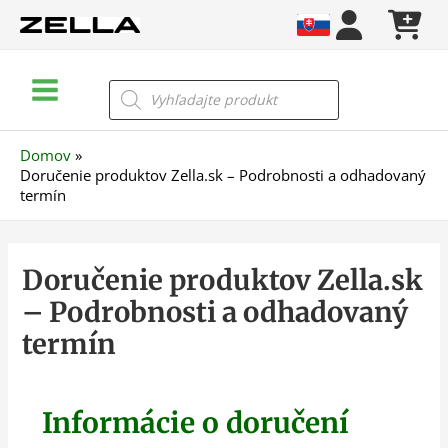
Preskočiť
na
obsah
Main
Products
search
Menu
Domov
Doručenie produktov Zella.sk – Podrobnosti a odhadovaný
termín
Doručenie produktov Zella.sk
– Podrobnosti a odhadovaný
termín
Informácie o doručení