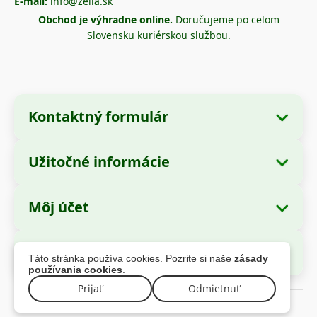
E-mail:
info@zella.sk
Obchod je výhradne online.
Doručujeme po celom
Slovensku kuriérskou službou.
Kontaktný formulár
Užitočné informácie
Údaje o spoločnosti
O nás
Názov spoločnosti:
Zella International
Môj účet
Ako objednať?
Distribution SRL
Moje objednávky
Spôsoby platby
Sídlo:
Strada Cuza Vodă nr. 97, Sector 4,
Bezpečné platby
Táto stránka používa cookies. Pozrite si naše
zásady
București, 040283, România
Osobné údaje
Informácie o doprave
používania cookies
.
Adresy
Reklamačná politika
CUI:
44237077
Prijať
Odmietnuť
© 2026 zella.sk – Všetky práva vyhradené
Záruka
Reg. Com.:
J2021008211405