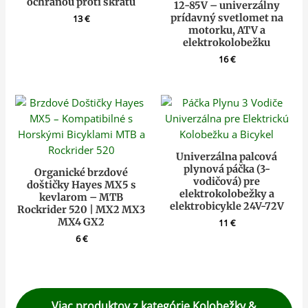
ochranou proti skratu
12-85V – univerzálny
prídavný svetlomet na
13
€
motorku, ATV a
elektrokolobežku
16
€
Univerzálna palcová
plynová páčka (3-
Organické brzdové
vodičová) pre
doštičky Hayes MX5 s
elektrokolobežky a
kevlarom – MTB
elektrobicykle 24V-72V
Rockrider 520 | MX2 MX3
MX4 GX2
11
€
6
€
Viac produktov z kategórie Kolobežky &