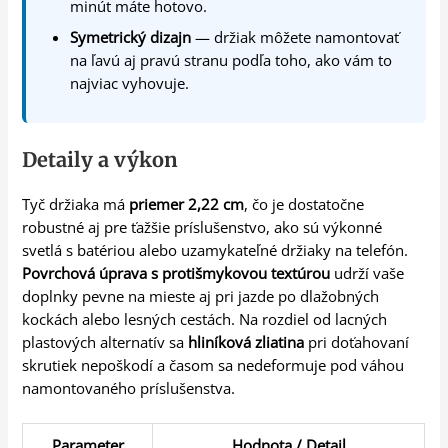
minút máte hotovo.
Symetrický dizajn
— držiak môžete namontovať
na ľavú aj pravú stranu podľa toho, ako vám to
najviac vyhovuje.
Detaily a výkon
Tyč držiaka má
priemer 2,22 cm
, čo je dostatočne
robustné aj pre ťažšie príslušenstvo, ako sú výkonné
svetlá s batériou alebo uzamykateľné držiaky na telefón.
Povrchová úprava s protišmykovou textúrou
udrží vaše
doplnky pevne na mieste aj pri jazde po dlažobných
kockách alebo lesných cestách. Na rozdiel od lacných
plastových alternatív sa
hliníková zliatina
pri doťahovaní
skrutiek nepoškodí a časom sa nedeformuje pod váhou
namontovaného príslušenstva.
Parameter
Hodnota / Detail