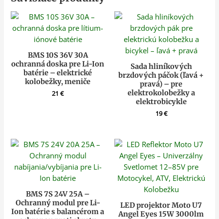
BMS 10S 36V 30A
ochranná doska pre Li-Ion
Sada hliníkových
batérie – elektrické
brzdových páčok (ľavá +
kolobežky, meniče
pravá) – pre
elektrokolobežky a
21
€
elektrobicykle
19
€
BMS 7S 24V 25A –
Ochranný modul pre Li-
LED projektor Moto U7
Ion batérie s balancérom a
Angel Eyes 15W 3000lm