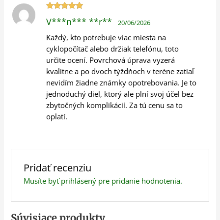
Hodnotenie
V***n*** **r**
20/06/2026
5
z 5
Každý, kto potrebuje viac miesta na
cyklopočítač alebo držiak telefónu, toto
určite ocení. Povrchová úprava vyzerá
kvalitne a po dvoch týždňoch v teréne zatiaľ
nevidím žiadne známky opotrebovania. Je to
jednoduchý diel, ktorý ale plní svoj účel bez
zbytočných komplikácií. Za tú cenu sa to
oplatí.
Pridať recenziu
Musíte byť
prihlásený
pre pridanie hodnotenia.
Súvisiace produkty