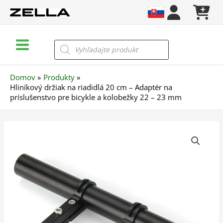
Preskočiť
na
obsah
Main
Products
search
Menu
Domov
Produkty
Hliníkový držiak na riadidlá 20 cm – Adaptér na
príslušenstvo pre bicykle a kolobežky 22 – 23 mm
množstvo
Hliníkový
držiak
na
riadidlá
20
cm
–
Adaptér