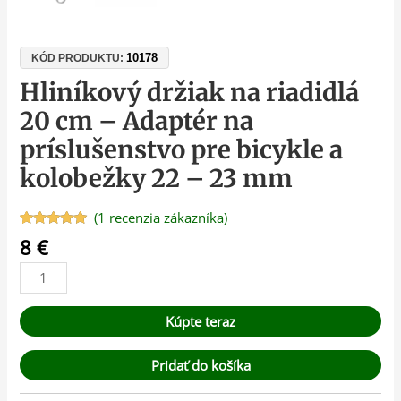
10178
KÓD PRODUKTU:
Hliníkový držiak na riadidlá
20 cm – Adaptér na
príslušenstvo pre bicykle a
kolobežky 22 – 23 mm
(
1
recenzia zákazníka)
Hodnotenie
1
8
€
5.00
z 5 na
základe
zákazníckej
recenzie
Kúpte teraz
Pridať do košíka