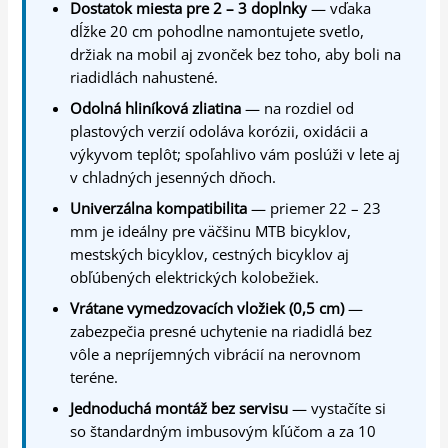
Dostatok miesta pre 2 – 3 doplnky
— vďaka
dĺžke 20 cm pohodlne namontujete svetlo,
držiak na mobil aj zvonček bez toho, aby boli na
riadidlách nahustené.
Odolná hliníková zliatina
— na rozdiel od
plastových verzií odoláva korózii, oxidácii a
výkyvom teplôt; spoľahlivo vám poslúži v lete aj
v chladných jesenných dňoch.
Univerzálna kompatibilita
— priemer 22 – 23
mm je ideálny pre väčšinu MTB bicyklov,
mestských bicyklov, cestných bicyklov aj
obľúbených elektrických kolobežiek.
Vrátane vymedzovacích vložiek (0,5 cm)
—
zabezpečia presné uchytenie na riadidlá bez
vôle a nepríjemných vibrácií na nerovnom
teréne.
Jednoduchá montáž bez servisu
— vystačíte si
so štandardným imbusovým kľúčom a za 10