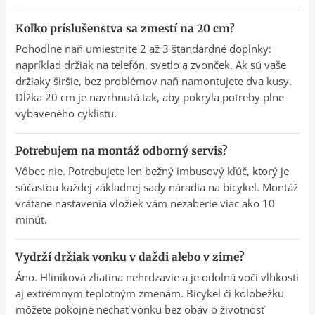
Koľko príslušenstva sa zmestí na 20 cm?
Pohodlne naň umiestnite 2 až 3 štandardné doplnky:
napríklad držiak na telefón, svetlo a zvonček. Ak sú vaše
držiaky širšie, bez problémov naň namontujete dva kusy.
Dĺžka 20 cm je navrhnutá tak, aby pokryla potreby plne
vybaveného cyklistu.
Potrebujem na montáž odborný servis?
Vôbec nie. Potrebujete len bežný imbusový kľúč, ktorý je
súčasťou každej základnej sady náradia na bicykel. Montáž
vrátane nastavenia vložiek vám nezaberie viac ako 10
minút.
Vydrží držiak vonku v daždi alebo v zime?
Áno. Hliníková zliatina nehrdzavie a je odolná voči vlhkosti
aj extrémnym teplotným zmenám. Bicykel či kolobežku
môžete pokojne nechať vonku bez obáv o životnosť