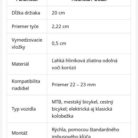
Dĺžka držiaka
20 cm
Priemer tyče
2,22 cm
Vymedzovacie
0,5 cm
vložky
Ľahká hliníková zliatina odolná
Materiál
voči korózii
Kompatibilita
Priemer 22 – 23 mm
riadidiel
MTB, mestský bicykel, cestný
Typ vozidla
bicykel; elektrická aj klasická
kolobežka
Rýchla, pomocou štandardného
Montáž
imbusového kľúča