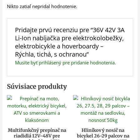
Nikto zatiaľ nepridal hodnotenie.
Pridajte prvú recenziu pre “36V 42V 3A
Li-Ion nabíjačka pre elektrokolobežky,
elektrobicykle a hoverboardy –
Rýchla, tichá, s ochranou”
Musíte byť
prihlásený
pre pridanie hodnotenia.
Súvisiace produkty
Multifunkčný prepínač na
Hliníkový nosič na
riadidlá 12V–48V pre
bicykel 26-29 palcov na