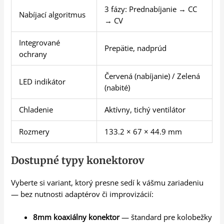
3 fázy: Prednabíjanie → CC
Nabíjací algoritmus
→ CV
Integrované
Prepätie, nadprúd
ochrany
Červená (nabíjanie) / Zelená
LED indikátor
(nabité)
Chladenie
Aktívny, tichý ventilátor
Rozmery
133.2 × 67 × 44.9 mm
Dostupné typy konektorov
Vyberte si variant, ktorý presne sedí k vášmu zariadeniu
— bez nutnosti adaptérov či improvizácií:
8mm koaxiálny konektor
— štandard pre kolobežky