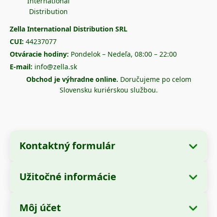
Zella International Distribution SRL
CUI:
44237077
Otváracie hodiny:
Pondelok – Nedeľa, 08:00 – 22:00
E-mail:
info@zella.sk
Obchod je výhradne online.
Doručujeme po celom
Slovensku kuriérskou službou.
Kontaktný formulár
Užitočné informácie
Údaje o spoločnosti
O nás
Názov spoločnosti:
Zella International
Môj účet
Ako objednať?
Distribution SRL