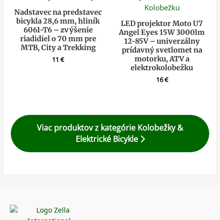
Nadstavec na predstavec
bicykla 28,6 mm, hliník
LED projektor Moto U7
6061-T6 – zvýšenie
Angel Eyes 15W 3000lm
riadidiel o 70 mm pre
12-85V – univerzálny
MTB, City a Trekking
prídavný svetlomet na
motorku, ATV a
11
€
elektrokolobežku
16
€
Viac produktov z kategórie Kolobežky &
Elektrické Bicykle