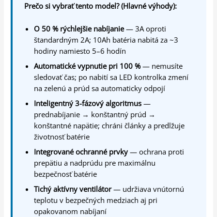
Prečo si vybrať tento model? (Hlavné výhody):
O 50 % rýchlejšie nabíjanie
— 3A oproti
štandardným 2A; 10Ah batéria nabitá za ~3
hodiny namiesto 5–6 hodín
Automatické vypnutie pri 100 %
— nemusíte
sledovať čas; po nabití sa LED kontrolka zmení
na zelenú a prúd sa automaticky odpojí
Inteligentný 3-fázový algoritmus
—
prednabíjanie → konštantný prúd →
konštantné napätie; chráni články a predlžuje
životnosť batérie
Integrované ochranné prvky
— ochrana proti
prepätiu a nadprúdu pre maximálnu
bezpečnosť batérie
Tichý aktívny ventilátor
— udržiava vnútornú
teplotu v bezpečných medziach aj pri
opakovanom nabíjaní