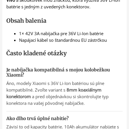
Vivo
a akoukoľvek inou značkou, ktorá využíva 36V Li-Ion
batérie s jedným z uvedených konektorov.
Obsah balenia
1× 42V 3A nabíjačka pre 36V Li-Ion batérie
Napájací kábel so štandardnou EU zástrčkou
Často kladené otázky
Je nabíjačka kompatibilná s mojou kolobežkou
Xiaomi?
Áno, modely Xiaomi s 36V Li-Ion batériou sú plne
kompatibilné. Zvoľte variant s
8mm koaxiálnym
konektorom
a pred objednávkou si skontrolujte typ
konektora na vašej pôvodnej nabíjačke.
Ako dlho trvá úplné nabitie?
Závisí to od kapacity batérie. 10Ah akumulátor nabijete s