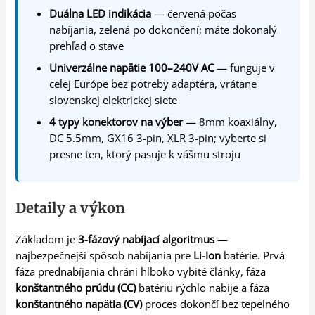
Duálna LED indikácia
— červená počas
nabíjania, zelená po dokončení; máte dokonalý
prehľad o stave
Univerzálne napätie 100–240V AC
— funguje v
celej Európe bez potreby adaptéra, vrátane
slovenskej elektrickej siete
4 typy konektorov na výber
— 8mm koaxiálny,
DC 5.5mm, GX16 3-pin, XLR 3-pin; vyberte si
presne ten, ktorý pasuje k vášmu stroju
Detaily a výkon
Základom je
3-fázový nabíjací algoritmus
—
najbezpečnejší spôsob nabíjania pre
Li-Ion
batérie. Prvá
fáza prednabíjania chráni hlboko vybité články, fáza
konštantného prúdu (CC)
batériu rýchlo nabije a fáza
konštantného napätia (CV)
proces dokončí bez tepelného