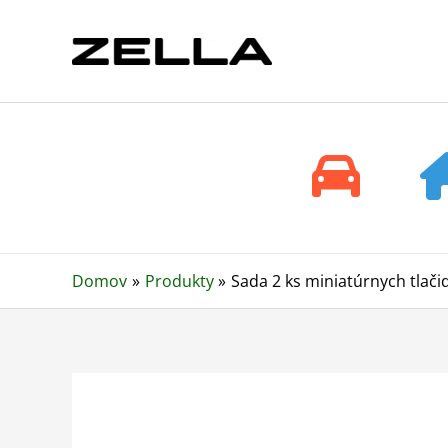
Preskočiť
na
obsah
Domov
Produkty
Sada 2 ks miniatúrnych tlači