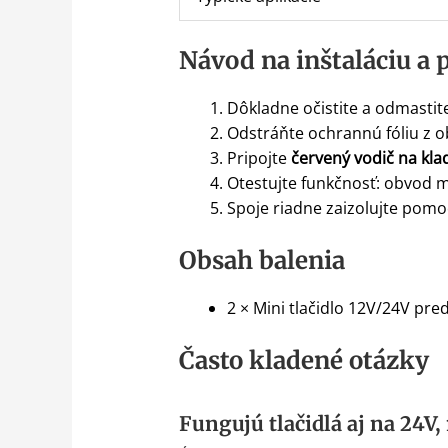
Návod na inštaláciu a 
Dôkladne očistite a odmastite
Odstráňte ochrannú fóliu z o
Pripojte
červený vodič na klad
Otestujte funkčnosť: obvod mus
Spoje riadne zaizolujte pomoc
Obsah balenia
2 × Mini tlačidlo 12V/24V pre
Často kladené otázky
Fungujú tlačidlá aj na 24V,