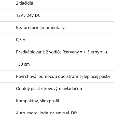
2 tlačidlá
12V / 24V DC
Bez aretácie (momentary)
0,5 A
Predkáblované 2 vodiče (červený = +, čierny = –)
~30 cm
Povrchová, pomocou obojstrannej lepiacej pásky
Odolný plast s kovovým ovládačom
Kompaktný, slim profil
Auto, moto, lode, priemysel, DIY