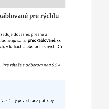
káblované pre rýchlu
vyžaduje dočasné, presné a
dodávajú sa už
predkáblované
, čo
h, v lodiach alebo pri rôznych DIY
. Pre záťaže s odberom nad 0,5 A
vek čistý povrch bez potreby