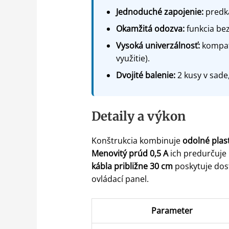
Jednoduché zapojenie:
predká
Okamžitá odozva:
funkcia bez
Vysoká univerzálnosť:
kompati
využitie).
Dvojité balenie:
2 kusy v sade,
Detaily a výkon
Konštrukcia kombinuje
odolné plas
Menovitý prúd 0,5 A
ich predurčuje 
kábla približne 30 cm
poskytuje dost
ovládací panel.
Parameter