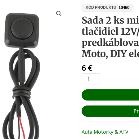
množstvo
10460
KÓD PRODUKTU:
Sada
Sada 2 ks m
2
tlačidiel 12V
ks
miniatúrnych
predkáblova
tlačidiel
Moto, DIY el
12V/24V
bez
6
€
aretácie,
predkáblované
0,5A
—
Auto,
Moto,
Pr
DIY
elektronika
Autá Motorky & ATV