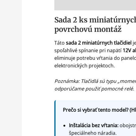
Popis
Sada 2 ks miniatúrnyc
povrchovú montáž
Táto
sada 2 miniatúrnych tlačidiel
je
spoľahlivé spínanie pri napätí
12V a
eliminuje potrebu vŕtania do panelo
elektronických projektoch.
Poznámka: Tlačidlá sú typu „moment
odporúčame použiť pomocné relé.
Prečo si vybrať tento model? (H
Inštalácia bez vŕtania:
obojstr
špeciálneho náradia.