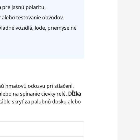
 pre jasnú polaritu.
y alebo testovanie obvodov.
ladné vozidlá, lode, priemyselné
nú hmatovú odozvu pri stlačení.
lebo na spínanie cievky relé.
Dĺžka
káble skryť za palubnú dosku alebo