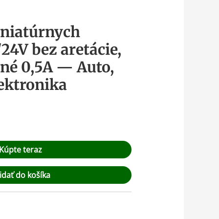
iniatúrnych
/24V bez aretácie,
né 0,5A — Auto,
ektronika
Kúpte teraz
idať do košíka