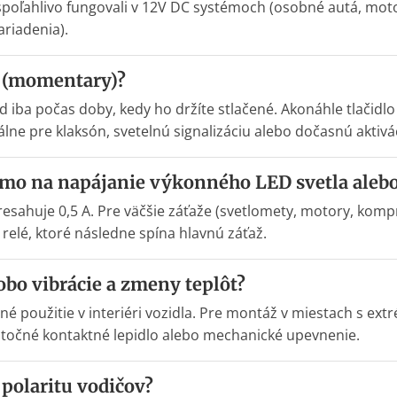
 spoľahlivo fungovali v 12V DC systémoch (osobné autá, mot
ariadenia).
“ (momentary)?
 iba počas doby, kedy ho držíte stlačené. Akonáhle tlačidlo
eálne pre klaksón, svetelnú signalizáciu alebo dočasnú aktivá
amo na napájanie výkonného LED svetla aleb
resahuje 0,5 A. Pre väčšie záťaže (svetlomety, motory, kom
relé, ktoré následne spína hlavnú záťaž.
obo vibrácie a zmeny teplôt?
é použitie v interiéri vozidla. Pre montáž v miestach s ex
očné kontaktné lepidlo alebo mechanické upevnenie.
polaritu vodičov?