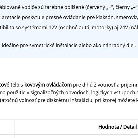
blované vodiče sú farebne odlíšené (červený „+“, čierny „–“)
 aretácie poskytuje presné ovládanie pre klaksón, smerovk
bilita so systémami 12V (osobné autá, motorky) aj 24V (nák
 ideálne pre symetrické inštalácie alebo ako náhradný diel.
tové telo
s
kovovým ovládačom
pre dlhú životnosť a príjem
na použitie v signalizačných obvodoch, logických vstupoch a
atočnú voľnosť pre diskrétnu inštaláciu, pri ktorej môžete 
Hodnota / Detail