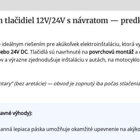
h tlačidiel 12V/24V s návratom — pred
 ideálnym riešením pre akúkoľvek elektroinštaláciu, ktorá 
lebo 24V DC
. Tlačidlá sú navrhnuté na
povrchovú montáž
a 
v a výrazne zjednodušuje inštaláciu v autách, na motocykloc
ary“ (bez aretácie) — obvod je zopnutý iba počas stlačenia
lavné výhody):
anná lepiaca páska umožňuje okamžité upevnenie na akýkoľ