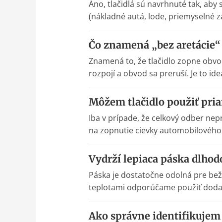
Áno, tlačidlá sú navrhnuté tak, aby
(nákladné autá, lode, priemyselné z
Čo znamená „bez aretácie
Znamená to, že tlačidlo zopne obvod
rozpojí a obvod sa preruší. Je to id
Môžem tlačidlo použiť pri
Iba v prípade, že celkový odber nep
na zopnutie cievky automobilového 
Vydrží lepiaca páska dlhod
Páska je dostatočne odolná pre bežn
teplotami odporúčame použiť dodat
Ako správne identifikujem 