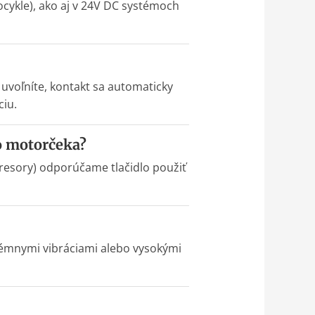
ocykle), ako aj v 24V DC systémoch
 uvoľníte, kontakt sa automaticky
ciu.
o motorčeka?
presory) odporúčame tlačidlo použiť
trémnymi vibráciami alebo vysokými