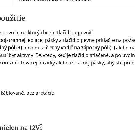
použitie
 povrch, na ktorý chcete tlačidlo upevniť.
bojstrannej lepiacej pásky a tlačidlo pevne pritlačte na po
ný pól (+)
obvodu a
čierny vodič na záporný pól (–)
alebo na
í byť aktívny IBA vtedy, keď je tlačidlo stlačené, a po uvoľn
ou zmršťovacej bužírky alebo izolačnej pásky, aby ste prediš
dkáblované, bez aretácie
 nielen na 12V?