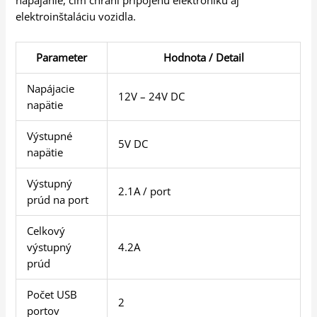
napájanie, čím chráni pripojenú elektroniku aj
elektroinštaláciu vozidla.
Parameter
Hodnota / Detail
Napájacie
12V – 24V DC
napätie
Výstupné
5V DC
napätie
Výstupný
2.1A / port
prúd na port
Celkový
výstupný
4.2A
prúd
Počet USB
2
portov