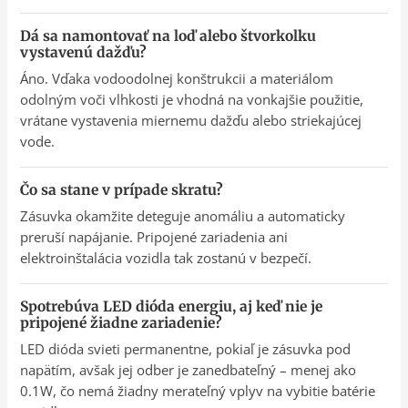
Dá sa namontovať na loď alebo štvorkolku
vystavenú dažďu?
Áno. Vďaka vodoodolnej konštrukcii a materiálom
odolným voči vlhkosti je vhodná na vonkajšie použitie,
vrátane vystavenia miernemu dažďu alebo striekajúcej
vode.
Čo sa stane v prípade skratu?
Zásuvka okamžite deteguje anomáliu a automaticky
preruší napájanie. Pripojené zariadenia ani
elektroinštalácia vozidla tak zostanú v bezpečí.
Spotrebúva LED dióda energiu, aj keď nie je
pripojené žiadne zariadenie?
LED dióda svieti permanentne, pokiaľ je zásuvka pod
napätím, avšak jej odber je zanedbateľný – menej ako
0.1W, čo nemá žiadny merateľný vplyv na vybitie batérie