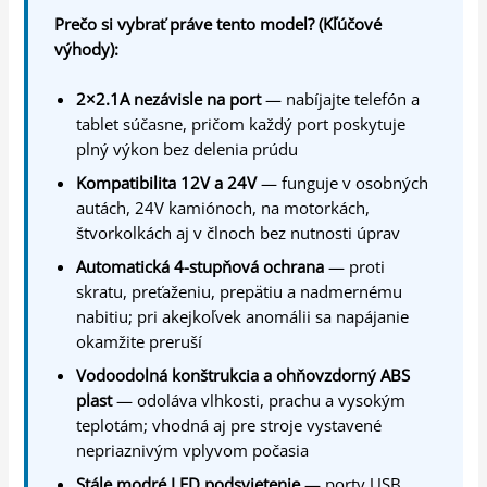
Prečo si vybrať práve tento model? (Kľúčové
výhody):
2×2.1A nezávisle na port
— nabíjajte telefón a
tablet súčasne, pričom každý port poskytuje
plný výkon bez delenia prúdu
Kompatibilita 12V a 24V
— funguje v osobných
autách, 24V kamiónoch, na motorkách,
štvorkolkách aj v člnoch bez nutnosti úprav
Automatická 4-stupňová ochrana
— proti
skratu, preťaženiu, prepätiu a nadmernému
nabitiu; pri akejkoľvek anomálii sa napájanie
okamžite preruší
Vodoodolná konštrukcia a ohňovzdorný ABS
plast
— odoláva vlhkosti, prachu a vysokým
teplotám; vhodná aj pre stroje vystavené
nepriaznivým vplyvom počasia
Stále modré LED podsvietenie
— porty USB