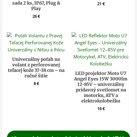
sada 2 ks, IP67, Plug &
21
€
Play
26
€
Univerzálny poťah na
volant z perforovanej
teľacej kože 37-38 cm – na
LED projektor Moto U7
ručné šitie
Angel Eyes 15W 3000lm
8
€
12-85V – univerzálny
prídavný svetlomet na
motorku, ATV a
elektrokolobežku
16
€