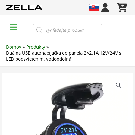
Preskočiť
na
obsah
Main
Products
search
Menu
Domov
Produkty
Duálna USB autonabíjačka do panela 2×2.1A 12V/24V s
LED podsvietením, vodoodolná
množstvo
Duálna
USB
autonabíjačka
do
panela
2x2.1A
12V/24V
s