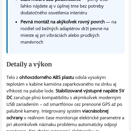
ľahko nájdete aj v úplnej tme bez potreby
dodatočného osvetlenia interiéru
Pevná montáž na akýkoľvek rovný povrch
— na
rozdiel od bežných adaptérov drží pevne na
mieste aj pri vibráciách alebo prudkých
manévroch
Detaily a výkon
Telo z
ohňovzdorného ABS plastu
odolá vysokým
teplotám v kabíne kamióna zaparkovaného na slnku aj
vlhkosti na palube lode.
Stabilizované výstupné napätie 5V
DC
zaručuje plnú kompatibilitu s akýmkoľvek moderným
USB zariadením – od smartfónov cez prenosné GPS až po
palubné kamery. Integrovaný systém
viacnásobnej
ochrany
v reálnom čase monitoruje elektrické parametre a
pri akomkoľvek náznaku problému automaticky odpojí