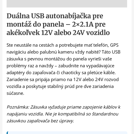
Popis
Duálna USB autonabíjačka pre
montáž do panela – 2×2.1A pre
akékoľvek 12V alebo 24V vozidlo
Ste neustále na cestách a potrebujete mať telefón, GPS
navigáciu alebo palubnú kameru vždy nabité? Táto USB
zásuvka s pevnou montážou do panela vyrieši vaše
problémy raz a navždy – zabudnite na vypadávajúce
adaptéry do zapaľovača či chaoticky sa pletúce káble.
Zariadenie sa pripája priamo na 12V alebo 24V rozvod
vozidla a poskytuje stabilný prúd pre dve zariadenia
súčasne.
Poznámka: Zásuvka vyžaduje priame zapojenie káblov k
napájaniu vozidla. Nie je kompatibilná so štandardnou
zásuvkou zapaľovača bez úpravy.