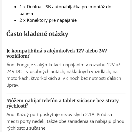
1 x Duálna USB autonabíjačka pre montáž do
panela
2 x Konektory pre napájanie
Často kladené otázky
Je kompatibilná s akýmkoľvek 12V alebo 24V
vozidlom?
Áno. Funguje s akýmkoľvek napájaním v rozsahu 12V až
24V DC – v osobných autách, nákladných vozidlách, na
motorkách, štvorkolkách aj v člnoch bez nutnosti ďalších
úprav.
Môžem nabíjať telefón a tablet súčasne bez straty
rýchlosti?
Áno. Každý port poskytuje nezávislých 2.1A. Prúd sa
medzi porty nedelí, takže obe zariadenia sa nabíjajú plnou
rýchlosťou súčasne.