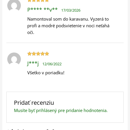
Hodnotenie
P**** **v**
17/03/2026
5
z 5
Namontoval som do karavanu. Vyzerá to
profi a modré podsvietenie v noci neťahá
oči.
Hodnotenie
J***j
12/06/2022
5
z 5
Všetko v poriadku!
Pridať recenziu
Musíte byť
prihlásený
pre pridanie hodnotenia.