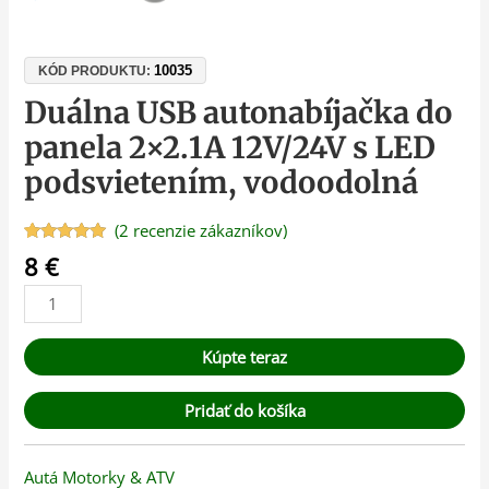
10035
KÓD PRODUKTU:
Duálna USB autonabíjačka do
panela 2×2.1A 12V/24V s LED
podsvietením, vodoodolná
(
2
recenzie zákazníkov)
Hodnotenie
2
8
€
5.00
z 5 na
základe
zákazníckych
recenzií
Kúpte teraz
Pridať do košíka
Autá Motorky & ATV