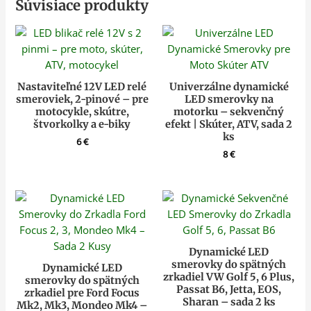
Súvisiace produkty
Nastaviteľné 12V LED relé
Univerzálne dynamické
smeroviek, 2-pinové – pre
LED smerovky na
motocykle, skútre,
motorku – sekvenčný
štvorkolky a e-biky
efekt | Skúter, ATV, sada 2
ks
6
€
8
€
Dynamické LED
smerovky do spätných
Dynamické LED
zrkadiel VW Golf 5, 6 Plus,
smerovky do spätných
Passat B6, Jetta, EOS,
zrkadiel pre Ford Focus
Sharan – sada 2 ks
Mk2, Mk3, Mondeo Mk4 –