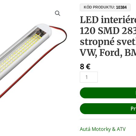
množstvo
10384
KÓD PRODUKTU:
LED
LED interiér
interiérové
120 SMD 283
svetlo
do
stropné svet
auta
VW, Ford, B
120
SMD
8
€
2835,
12-
85V
–
stropné
svetlo
Pr
do
kufra
pre
Autá Motorky & ATV
VW,