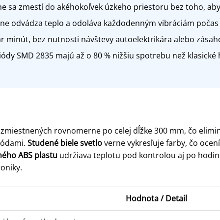
e sa zmestí do akéhokoľvek úzkeho priestoru bez toho, ab
ne odvádza teplo a odoláva každodenným vibráciám počas 
r minút, bez nutnosti návštevy autoelektrikára alebo zásaho
ódy SMD 2835 majú až o 80 % nižšiu spotrebu než klasické 
ozmiestnených rovnomerne po celej dĺžke 300 mm, čo elimin
diódami.
Studené biele svetlo
verne vykresľuje farby, čo ocen
lného ABS plastu
udržiava teplotu pod kontrolou aj po hodin
oniky.
Hodnota / Detail