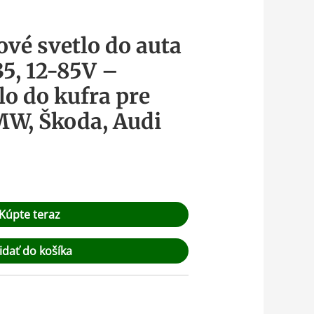
ové svetlo do auta
5, 12-85V –
lo do kufra pre
MW, Škoda, Audi
Kúpte teraz
idať do košíka