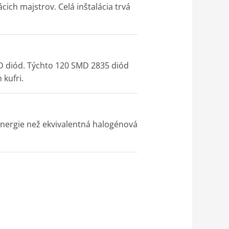
ich majstrov. Celá inštalácia trvá
ED diód. Týchto 120 SMD 2835 diód
kufri.
energie než ekvivalentná halogénová