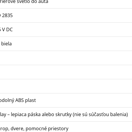
riérové svetlo do auta
 2835
5 V DC
 biela
 odolný ABS plast
lay – lepiaca páska alebo skrutky (nie sú súčasťou balenia)
trop, dvere, pomocné priestory