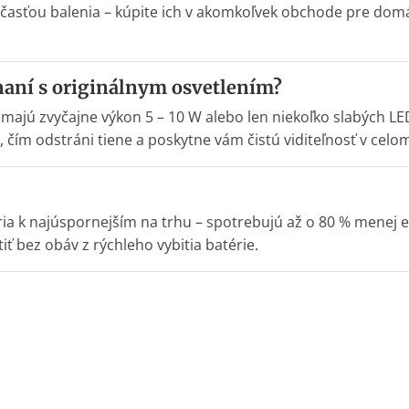
súčasťou balenia – kúpite ich v akomkoľvek obchode pre domác
vnaní s originálnym osvetlením?
 majú zvyčajne výkon 5 – 10 W alebo len niekoľko slabých L
ím odstráni tiene a poskytne vám čistú viditeľnosť v celom 
ia k najúspornejším na trhu – spotrebujú až o 80 % menej 
iť bez obáv z rýchleho vybitia batérie.