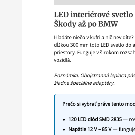
LED interiérové svetlo
Škody až po BMW
Hľadáte niečo v kufri a nič nevidít
dĺžkou 300 mm toto LED svetlo do au
priestory. Funguje v širokom rozsah
vozidlá.
Poznámka: Obojstranná lepiaca pásk
žiadne špeciálne adaptéry.
Prečo si vybrať práve tento mod
120 LED diód SMD 2835
— rov
Napätie 12 V – 85 V
— funguje