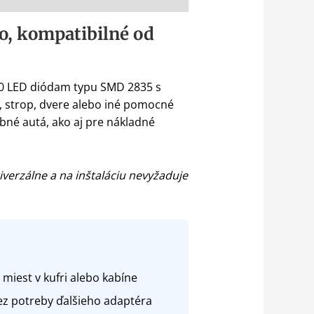
lo, kompatibilné od
 120 LED diódam typu SMD 2835 s
r, strop, dvere alebo iné pomocné
bné autá, ako aj pre nákladné
verzálne a na inštaláciu nevyžaduje
iest v kufri alebo kabíne
z potreby ďalšieho adaptéra