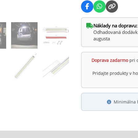
Ford,
BMW,
Škoda,
Náklady na dopravu:
Audi
Odhadovaná dodávka:
augusta
Doprava zadarmo
pri 
Pridajte produkty v 
Minimálna 