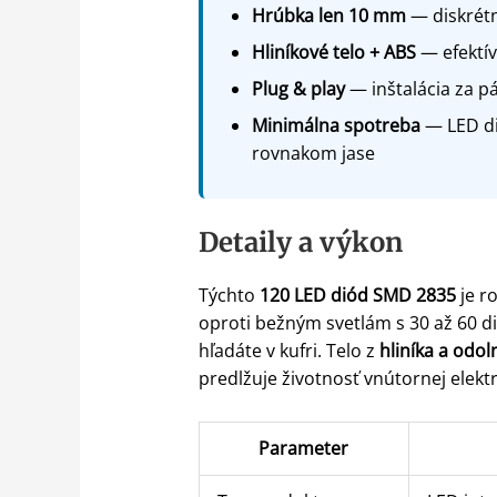
Hrúbka len 10 mm
— diskrétn
Hliníkové telo + ABS
— efektív
Plug & play
— inštalácia za pá
Minimálna spotreba
— LED di
rovnakom jase
Detaily a výkon
Týchto
120 LED diód SMD 2835
je r
oproti bežným svetlám s 30 až 60 
hľadáte v kufri. Telo z
hliníka a odo
predlžuje životnosť vnútornej elektr
Parameter