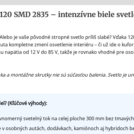
 120 SMD 2835 – intenzívne biele svet
e? Alebo je vaše pôvodné stropné svetlo príliš slabé? Vďaka
ta kompletne zmení osvetlenie interiéru – či už ide o kufo
u napätia od 12 V do 85 V, takže je rovnako vhodné pre oso
a a montážne skrutky nie sú súčasťou balenia. Svetlo je uni
el? (Kľúčové výhody):
nomerný svetelný tok na celej ploche 300 mm bez tmavých m
 v osobných autách, dodávkach, kamiónoch aj hybridoch be