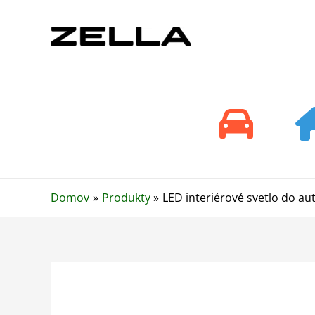
Preskočiť
na
obsah
Domov
Produkty
LED interiérové svetlo do au