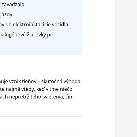
y zavadzalo
jazdy
v do elektroinštalácie vozidla
halogénové žiarovky pri
uje vznik tieňov – skutočná výhoda
íte najmä vtedy, keď v tme niečo
ách nepretržitého svietenia, čím