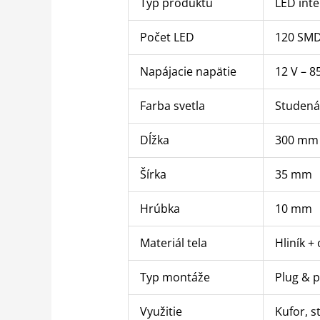
Typ produktu
LED inte
Počet LED
120 SMD
Napájacie napätie
12 V – 8
Farba svetla
Studená
Dĺžka
300 mm
Šírka
35 mm
Hrúbka
10 mm
Materiál tela
Hliník +
Typ montáže
Plug & p
Využitie
Kufor, s