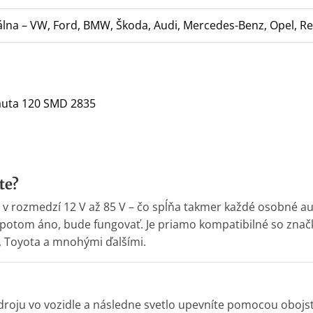
lna – VW, Ford, BMW, Škoda, Audi, Mercedes-Benz, Opel, Ren
 auta 120 SMD 2835
te?
 v rozmedzí 12 V až 85 V – čo spĺňa takmer každé osobné au
 potom áno, bude fungovať. Je priamo kompatibilné so zna
, Toyota a mnohými ďalšími.
zdroju vo vozidle a následne svetlo upevníte pomocou obojs