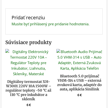
Pridať recenziu
Musíte byť
prihlásený
pre pridanie hodnotenia.
Súvisiace produkty
Bluetooth 5.0 prijímač
VHM-314 s USB – externá
Digitálny termostat XH-
zvuková karta, adaptér do
W3001 220V 10A 1500W –
auta, aplikácia Sinilink
regulátor teploty -50 °C až
110 °C pre inkubátor a
6
€
skleník
6
€