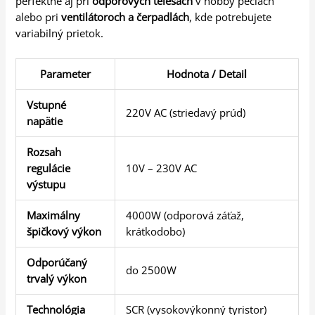
perfektne aj pri
odporových telesách
v hobby peciach
alebo pri
ventilátoroch a čerpadlách
, kde potrebujete
variabilný prietok.
Parameter
Hodnota / Detail
Vstupné
220V AC (striedavý prúd)
napätie
Rozsah
regulácie
10V – 230V AC
výstupu
Maximálny
4000W (odporová záťaž,
špičkový výkon
krátkodobo)
Odporúčaný
do 2500W
trvalý výkon
Technológia
SCR (vysokovýkonný tyristor)