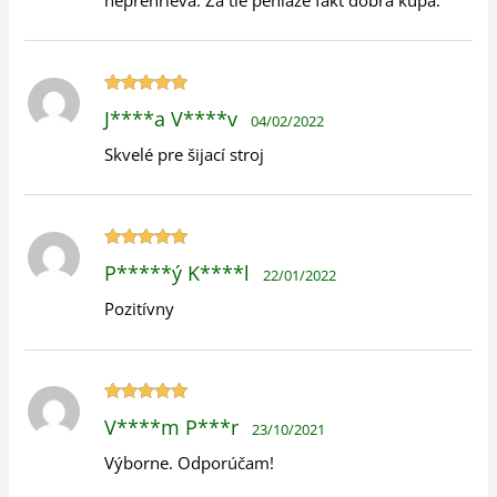
Hodnotenie
J****a V****v
04/02/2022
5
z 5
Skvelé pre šijací stroj
Hodnotenie
P*****ý K****l
22/01/2022
5
z 5
Pozitívny
Hodnotenie
V****m P***r
23/10/2021
5
z 5
Výborne. Odporúčam!