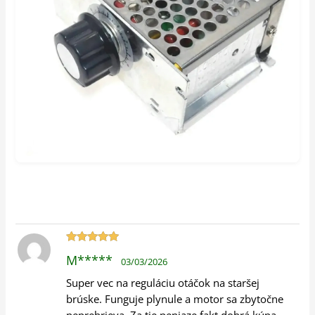
Hodnotenie
M*****
03/03/2026
5
z 5
Super vec na reguláciu otáčok na staršej
brúske. Funguje plynule a motor sa zbytočne
neprehrieva. Za tie peniaze fakt dobrá kúpa.