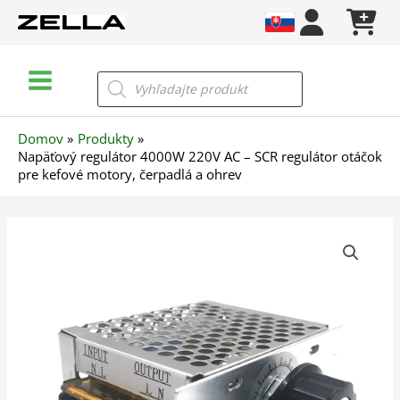
Preskočiť
na
obsah
Main
Products
search
Menu
Domov
Produkty
Napäťový regulátor 4000W 220V AC – SCR regulátor otáčok
pre kefové motory, čerpadlá a ohrev
množstvo
Napäťový
regulátor
4000W
220V
AC
–
SCR
regulátor