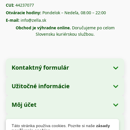
CUI:
44237077
Otváracie hodiny:
Pondelok – Nedeľa, 08:00 – 22:00
E-mail:
info@zella.sk
Obchod je výhradne online.
Doručujeme po celom
Slovensku kuriérskou službou.
Kontaktný formulár
Užitočné informácie
Údaje o spoločnosti
O nás
Názov spoločnosti:
Zella International
Môj účet
Ako objednať?
Distribution SRL
Moje objednávky
Spôsoby platby
Sídlo:
Strada Cuza Vodă nr. 97, Sector 4,
Bezpečné platby
Táto stránka používa cookies. Pozrite si naše
zásady
București, 040283, România
Osobné údaje
Informácie o doprave