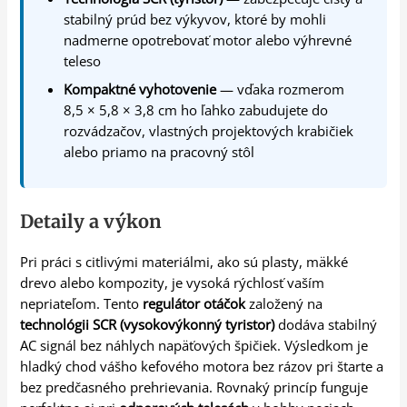
stabilný prúd bez výkyvov, ktoré by mohli
nadmerne opotrebovať motor alebo výhrevné
teleso
Kompaktné vyhotovenie
— vďaka rozmerom
8,5 × 5,8 × 3,8 cm ho ľahko zabudujete do
rozvádzačov, vlastných projektových krabičiek
alebo priamo na pracovný stôl
Detaily a výkon
Pri práci s citlivými materiálmi, ako sú plasty, mäkké
drevo alebo kompozity, je vysoká rýchlosť vaším
nepriateľom. Tento
regulátor otáčok
založený na
technológii SCR (vysokovýkonný tyristor)
dodáva stabilný
AC signál bez náhlych napäťových špičiek. Výsledkom je
hladký chod vášho kefového motora bez rázov pri štarte a
bez predčasného prehrievania. Rovnaký princíp funguje