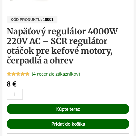
10001
KÓD PRODUKTU:
Napäťový regulátor 4000W
220V AC – SCR regulátor
otáčok pre kefové motory,
čerpadlá a ohrev
(
4
recenzie zákazníkov)
Hodnotenie
4
8
€
5.00
z 5 na
základe
zákazníckych
recenzií
Kúpte teraz
Pridať do košíka