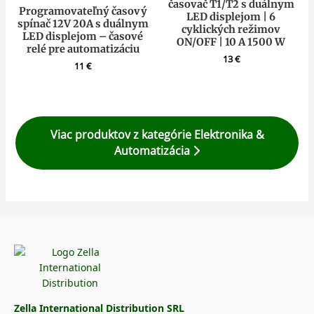
časovač T1/T2 s duálnym
Programovateľný časový
LED displejom | 6
spínač 12V 20A s duálnym
cyklických režimov
LED displejom – časové
ON/OFF | 10 A 1500 W
relé pre automatizáciu
13
€
11
€
Viac produktov z kategórie Elektronika &
Automatizácia
Zella International Distribution SRL