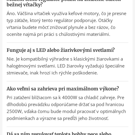
bežnej vŕtačky?
Áno. Väčšina vŕtačiek využíva kefové motory, čo je presne
typ záťaže, ktorý tento regulátor podporuje. Otáčky
vŕtania budete môcť znižovať plynule a bez rázov, čo
oceníte najmä pri práci s chúlostivými materiálmi.
Funguje aj s LED alebo žiarivkovými svetlami?
Nie. Je kompatibilný výhradne s klasickými žiarovkami a
halogénovými svetlami. LED žiarovky vyžadujú špeciálne
stmievače, inak hrozí ich rýchle poškodenie.
Ako veľmi sa zahrieva pri maximálnom výkone?
Pri zaťažení blížiacom sa k 4000W sa chladič zahreje. Pre
dlhodobú prevádzku odporúčame držať sa pod hranicou
2500W, vďaka čomu bude modul pracovať v optimálnych
podmienkach a výrazne sa predĺži jeho životnosť.
Dá sa ním regulovať teplota hobby pece alebo