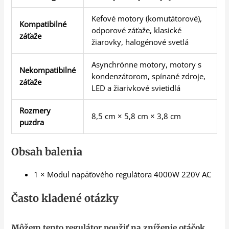
Kefové motory (komutátorové),
Kompatibilné
odporové záťaže, klasické
záťaže
žiarovky, halogénové svetlá
Asynchrónne motory, motory s
Nekompatibilné
kondenzátorom, spínané zdroje,
záťaže
LED a žiarivkové svietidlá
Rozmery
8,5 cm × 5,8 cm × 3,8 cm
puzdra
Obsah balenia
1 × Modul napäťového regulátora 4000W 220V AC
Často kladené otázky
Môžem tento regulátor použiť na zníženie otáčok