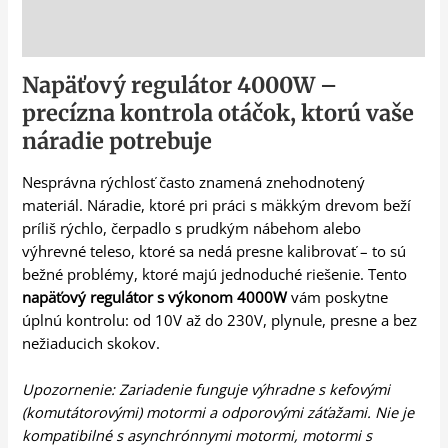
Popis
Napäťový regulátor 4000W –
precízna kontrola otáčok, ktorú vaše
náradie potrebuje
Nesprávna rýchlosť často znamená znehodnotený
materiál. Náradie, ktoré pri práci s mäkkým drevom beží
príliš rýchlo, čerpadlo s prudkým nábehom alebo
výhrevné teleso, ktoré sa nedá presne kalibrovať – to sú
bežné problémy, ktoré majú jednoduché riešenie. Tento
napäťový regulátor s výkonom 4000W
vám poskytne
úplnú kontrolu: od 10V až do 230V, plynule, presne a bez
nežiaducich skokov.
Upozornenie: Zariadenie funguje výhradne s kefovými
(komutátorovými) motormi a odporovými záťažami. Nie je
kompatibilné s asynchrónnymi motormi, motormi s