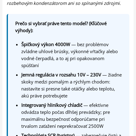
rozbehovým kondenzátorom ani so spínanými zdrojmi.
Prečo si vybrať práve tento model? (Kľúčové
výhody):
Špičkový výkon 4000W
— bez problémov
zvládne uhlové brúsky, výkonné vŕtačky alebo
vodné čerpadlá, a to aj pri opakovanom
spúšťaní
Jemná regulácia v rozsahu 10V – 230V
— žiadne
skoky medzi pomalým a rýchlym chodom:
nastavíte si presne také otáčky alebo teplotu,
akú práve potrebujete
Integrovaný hliníkový chladič
— efektívne
odvádza teplo počas dlhšej prevádzky; pre
maximálnu bezpečnosť odporúčame pri
trvalom zaťažení neprekračovať 2500W
Technológia SCR (tyristor)
— zabezpečuje čistý a