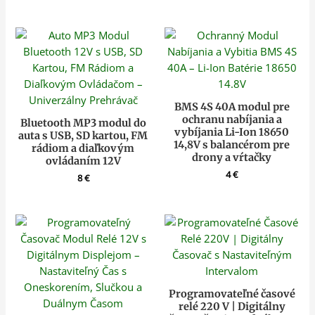
BMS 4S 40A modul pre
ochranu nabíjania a
Bluetooth MP3 modul do
vybíjania Li-Ion 18650
auta s USB, SD kartou, FM
14,8V s balancérom pre
rádiom a diaľkovým
drony a vŕtačky
ovládaním 12V
4
€
8
€
Programovateľné časové
relé 220 V | Digitálny