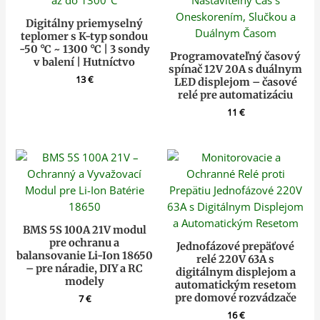
Digitálny priemyselný
teplomer s K-typ sondou
-50 °C ~ 1300 °C | 3 sondy
Programovateľný časový
v balení | Hutníctvo
spínač 12V 20A s duálnym
13
€
LED displejom – časové
relé pre automatizáciu
11
€
BMS 5S 100A 21V modul
pre ochranu a
Jednofázové prepäťové
balansovanie Li-Ion 18650
relé 220V 63A s
– pre náradie, DIY a RC
digitálnym displejom a
modely
automatickým resetom
pre domové rozvádzače
7
€
16
€