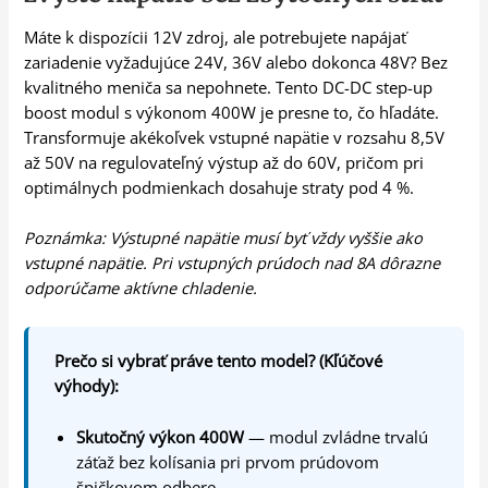
Máte k dispozícii 12V zdroj, ale potrebujete napájať
zariadenie vyžadujúce 24V, 36V alebo dokonca 48V? Bez
kvalitného meniča sa nepohnete. Tento DC-DC step-up
boost modul s výkonom 400W je presne to, čo hľadáte.
Transformuje akékoľvek vstupné napätie v rozsahu 8,5V
až 50V na regulovateľný výstup až do 60V, pričom pri
optimálnych podmienkach dosahuje straty pod 4 %.
Poznámka: Výstupné napätie musí byť vždy vyššie ako
vstupné napätie. Pri vstupných prúdoch nad 8A dôrazne
odporúčame aktívne chladenie.
Prečo si vybrať práve tento model? (Kľúčové
výhody):
Skutočný výkon 400W
— modul zvládne trvalú
záťaž bez kolísania pri prvom prúdovom
špičkovom odbere.