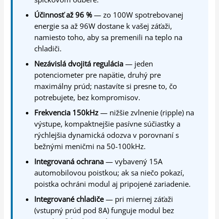
Účinnosť až 96 %
— zo 100W spotrebovanej
energie sa až 96W dostane k vašej záťaži,
namiesto toho, aby sa premenili na teplo na
chladiči.
Nezávislá dvojitá regulácia
— jeden
potenciometer pre napätie, druhý pre
maximálny prúd; nastavíte si presne to, čo
potrebujete, bez kompromisov.
Frekvencia 150kHz
— nižšie zvlnenie (ripple) na
výstupe, kompaktnejšie pasívne súčiastky a
rýchlejšia dynamická odozva v porovnaní s
bežnými meničmi na 50-100kHz.
Integrovaná ochrana
— vybavený 15A
automobilovou poistkou; ak sa niečo pokazí,
poistka ochráni modul aj pripojené zariadenie.
Integrované chladiče
— pri miernej záťaži
(vstupný prúd pod 8A) funguje modul bez