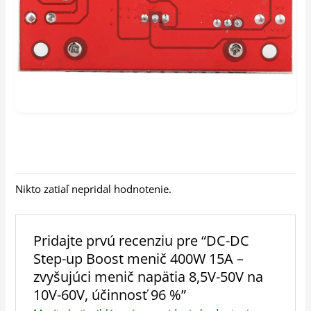
Nikto zatiaľ nepridal hodnotenie.
Pridajte prvú recenziu pre “DC-DC
Step-up Boost menič 400W 15A –
zvyšujúci menič napätia 8,5V-50V na
10V-60V, účinnosť 96 %”