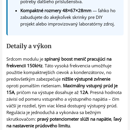
potreby ďalšieho príslušenstva.
Kompaktné rozmery 48×67×28mm
— ľahko ho
zabudujete do akejkoľvek skrinky pre DIY
projekt alebo improvizovaný laboratórny zdroj.
Detaily a výkon
Srdcom modulu je
spínaný boost menič pracujúci na
frekvencii 150kHz
. Táto vysoká frekvencia umožňuje
použitie kompaktnejších cievok a kondenzátorov, no
predovšetkým zabezpečuje
nižšie výstupné zvlnenie
oproti pomalším riešeniam.
Maximálny vstupný prúd je
15A
, pričom na výstupe dosahuje až
12A
. Presná hodnota
závisí od pomeru vstupného a výstupného napätia – čím
väčší je rozdiel, tým viac klesá dostupný výstupný prúd.
Regulácia je jednoduchá a vykonáva sa bežným
skrutkovačom:
pravý potenciometer slúži na napätie
,
ľavý
na nastavenie prúdového limitu
.