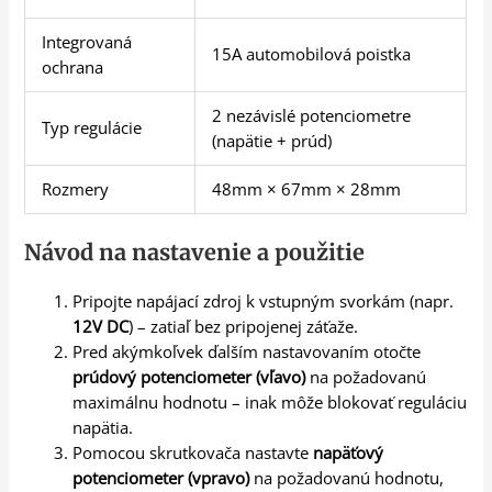
Integrovaná
15A automobilová poistka
ochrana
2 nezávislé potenciometre
Typ regulácie
(napätie + prúd)
Rozmery
48mm × 67mm × 28mm
Návod na nastavenie a použitie
Pripojte napájací zdroj k vstupným svorkám (napr.
12V DC
) – zatiaľ bez pripojenej záťaže.
Pred akýmkoľvek ďalším nastavovaním otočte
prúdový potenciometer (vľavo)
na požadovanú
maximálnu hodnotu – inak môže blokovať reguláciu
napätia.
Pomocou skrutkovača nastavte
napäťový
potenciometer (vpravo)
na požadovanú hodnotu,