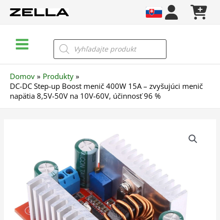
Preskočiť
na
obsah
Main
Products
search
Menu
Domov
Produkty
DC-DC Step-up Boost menič 400W 15A – zvyšujúci menič
napätia 8,5V-50V na 10V-60V, účinnosť 96 %
množstvo
DC-
DC
Step-
up
Boost
menič
400W
15A