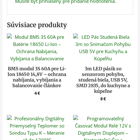
Musíte byť
prihlásený
pre pridanie hodnotenia.
Súvisiace produkty
BMS modul 3S 60A pre Li-
3m LED pásik so
Ion 18650 14,8V – ochrana
senzorom pohybu,
nabíjania, vybíjania a
studená biela, USB 5V,
balancovanie článkov
SMD 2835, do kuchyne a
kúpeľne
4
€
8
€