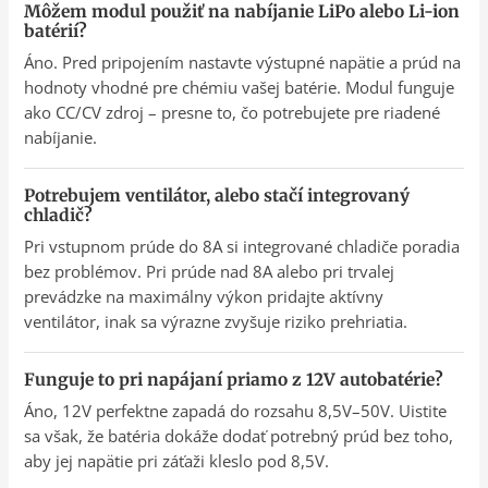
Môžem modul použiť na nabíjanie LiPo alebo Li-ion
batérií?
Áno. Pred pripojením nastavte výstupné napätie a prúd na
hodnoty vhodné pre chémiu vašej batérie. Modul funguje
ako CC/CV zdroj – presne to, čo potrebujete pre riadené
nabíjanie.
Potrebujem ventilátor, alebo stačí integrovaný
chladič?
Pri vstupnom prúde do 8A si integrované chladiče poradia
bez problémov. Pri prúde nad 8A alebo pri trvalej
prevádzke na maximálny výkon pridajte aktívny
ventilátor, inak sa výrazne zvyšuje riziko prehriatia.
Funguje to pri napájaní priamo z 12V autobatérie?
Áno, 12V perfektne zapadá do rozsahu 8,5V–50V. Uistite
sa však, že batéria dokáže dodať potrebný prúd bez toho,
aby jej napätie pri záťaži kleslo pod 8,5V.