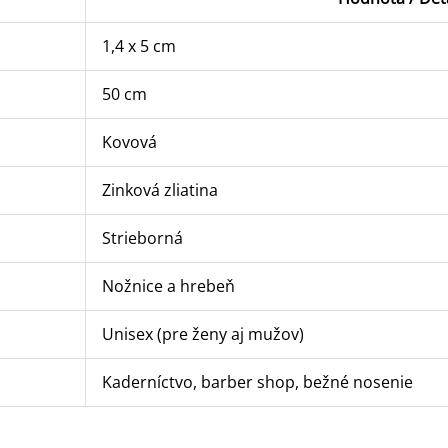
1,4 x 5 cm
50 cm
Kovová
Zinková zliatina
Strieborná
Nožnice a hrebeň
Unisex (pre ženy aj mužov)
Kaderníctvo, barber shop, bežné nosenie