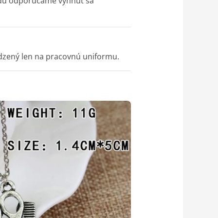
adu odporúčame vyhnúť sa
edzený len na pracovnú uniformu.