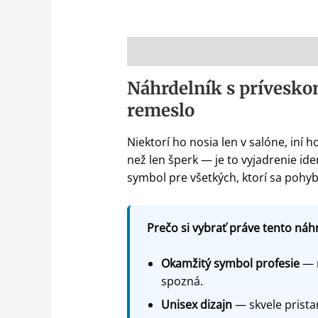
Popis
Náhrdelník s prívesko
remeslo
Niektorí ho nosia len v salóne, iní 
než len šperk — je to vyjadrenie id
symbol pre všetkých, ktorí sa pohy
Prečo si vybrať práve tento náh
Okamžitý symbol profesie
— n
spozná.
Unisex dizajn
— skvele prista