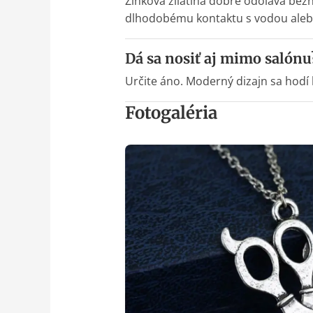
Zinková zliatina dobre odoláva be
dlhodobému kontaktu s vodou alebo
Dá sa nosiť aj mimo salónu
Určite áno. Moderný dizajn sa hodí
Fotogaléria