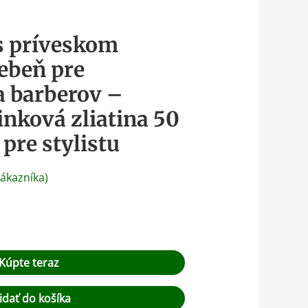
s príveskom
rebeň pre
a barberov –
inková zliatina 50
pre stylistu
ákazníka)
Kúpte teraz
idať do košíka