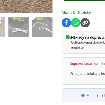
darček
pre
Móda & Doplnky
stylistu
Náklady na dopravu:
Odhadovaná dodávka:
augusta
Doprava zadarmo
pri 
Pridajte produkty v 
Minimálna 