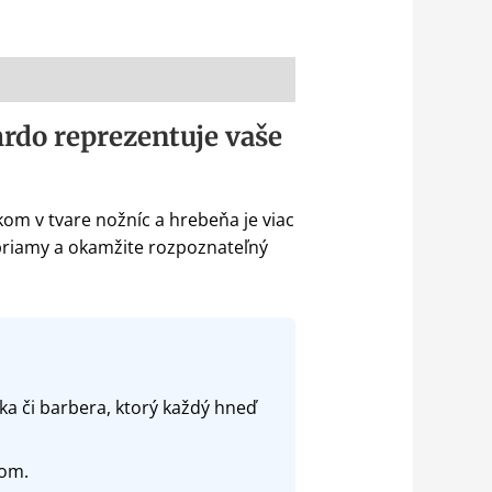
rdo reprezentuje vaše
kom v tvare nožníc a hrebeňa je viac
, priamy a okamžite rozpoznateľný
 či barbera, ktorý každý hneď
žom.