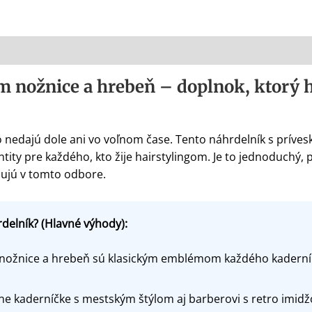
m nožnice a hrebeň – doplnok, ktorý h
ho nedajú dole ani vo voľnom čase. Tento náhrdelník s príves
entity pre každého, kto žije hairstylingom. Je to jednoduchý
bujú v tomto odbore.
rdelník? (Hlavné výhody):
ožnice a hrebeň sú klasickým emblémom každého kaderníka
ne kaderníčke s mestským štýlom aj barberovi s retro imid