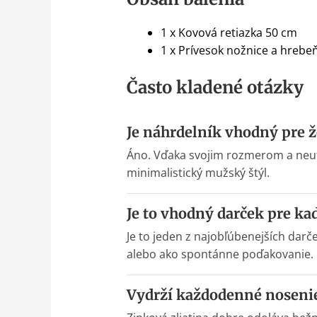
1 x Kovová retiazka 50 cm
1 x Prívesok nožnice a hrebeň
Často kladené otázky
Je náhrdelník vhodný pre 
Áno. Vďaka svojim rozmerom a neutrá
minimalistický mužský štýl.
Je to vhodný darček pre ka
Je to jeden z najobľúbenejších darč
alebo ako spontánne poďakovanie.
Vydrží každodenné noseni