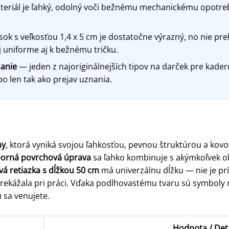
eriál je ľahký, odolný voči bežnému mechanickému opotr
ok s veľkosťou 1,4 x 5 cm je dostatočne výrazný, no nie pre
 uniforme aj k bežnému tričku.
anie
— jeden z najoriginálnejších tipov na darček pre kaderní
 len tak ako prejav uznania.
ny
, ktorá vyniká svojou ľahkosťou, pevnou štruktúrou a k
eborná povrchová úprava
sa ľahko kombinuje s akýmkoľvek o
á retiazka s dĺžkou 50 cm
má univerzálnu dĺžku — nie je prí
neprekážala pri práci. Vďaka podlhovastému tvaru sú symboly
 sa venujete.
Hodnota / Deta