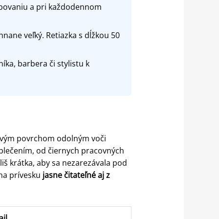
ebovaniu a pri každodennom
hnane veľký. Retiazka s dĺžkou 50
ka, barbera či stylistu k
ovovým povrchom odolným voči
blečením, od čiernych pracovných
liš krátka, aby sa nezarezávala pod
 na prívesku
jasne čitateľné aj z
il