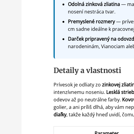
Odolná zinková zliatina
— mat
nosení nestráca tvar.
Premyslené rozmery
— príves
cm sadne ideálne k pracovnej
Darček pripravený na odovzd
narodeninám, Vianociam alebo
Detaily a vlastnosti
Prívesok je odliaty zo
zinkovej zliati
intenzívnemu noseniu.
Lesklá stri
odevov až po neutrálne farby.
Kovov
golier, a ani príliš dlhá, aby vám 
diaľky
, takže každý hneď uvidí, čomu
Parameter