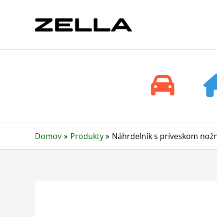
Preskočiť
na
obsah
Domov
Produkty
Náhrdelník s príveskom nožni