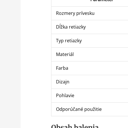
Rozmery prívesku
Dĺžka retiazky
Typ retiazky
Materiál
Farba
Dizajn
Pohlavie
Odporúčané použitie
Obsah balenia