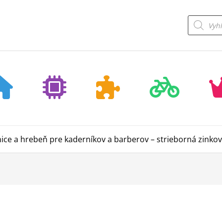
Products
search
ce a hrebeň pre kaderníkov a barberov – strieborná zinková 