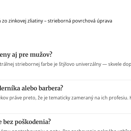
 zo zinkovej zliatiny – strieborná povrchová úprava
ženy aj pre mužov?
lnej striebornej farbe je štýlovo univerzálny — skvele dopl
derníka alebo barbera?
ekov práve preto, že je tematicky zameraný na ich profesiu.
e bez poškodenia?