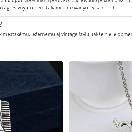
žnému opotrebovaniu a potu. Pre zachovanie pekného vzhľ
 agresívnymi chemikáliami používanými v salónoch.
?
 k mestskému, ležérnemu aj vintage štýlu, takže nie je obm