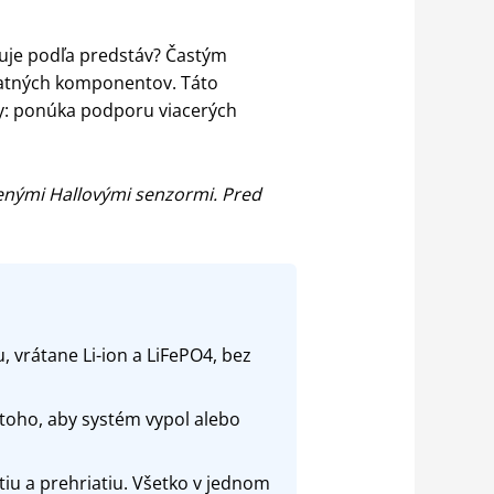
guje podľa predstáv? Častým
statných komponentov. Táto
y: ponúka podporu viacerých
enými Hallovými senzormi. Pred
, vrátane Li-ion a LiFePO4, bez
toho, aby systém vypol alebo
iu a prehriatiu. Všetko v jednom