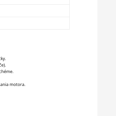
tky.
e).
schéme.
čania motora.