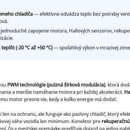
ívneho chladiča
— efektívne odvádza teplo bez potreby vent
ová.
jednoduché zapojenie motora, Hallových senzorov, rekuper
izácie.
eplôt (-20 °C až +50 °C)
— spoľahlivý výkon v mrazivej zime 
ocou
PWM technológie (pulzná šírková modulácia)
, ktorá do
rhania a menšie namáhanie motora pri každej akcelerácii.
Ha
mu motor presne vie, kedy a koľko energie má dodať.
 len na ochranu, ale funguje ako pasívny chladič, ktorý efekt
lkovej váhe vozidla len minimum. Konektor pre
rekuperačnú
ní, čo v mestskej premávke predlžuje dojazd na jedno nabit