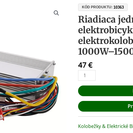
množstvo
10363
KÓD PRODUKTU:
Riadiaca
Riadiaca jed
jednotka
elektrobicyk
pre
elektrobicykle
elektrokolo
a
1000W–150
elektrokolobežky
48V
47
€
52V
60V
1000W–
1500W
40A
Pr
Kolobežky & Elektrické B