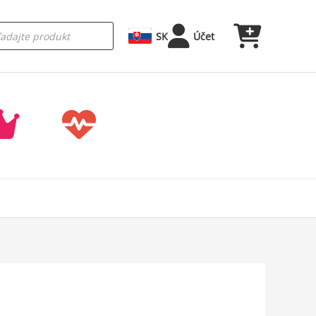
SK
Účet