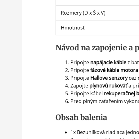
Rozmery (D x Š x V)
Hmotnosť
Návod na zapojenie a p
Pripojte
napájacie káble
z bat
Pripojte
fázové káble motora
Pripojte
Hallove senzory
cez 
Zapojte
plynovú rukoväť
a pr
Pripojte kábel
rekuperačnej 
Pred plným zaťažením vykonaj
Obsah balenia
1x Bezuhlíková riadiaca jedn