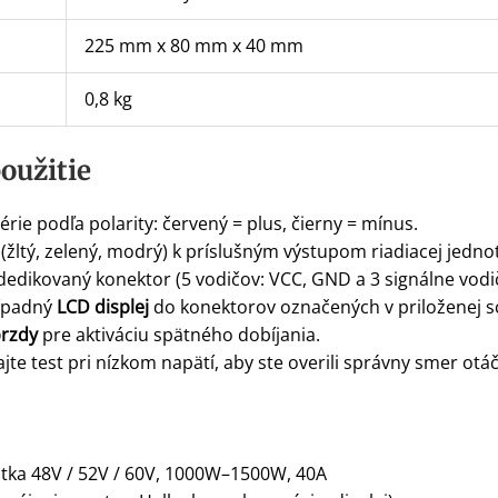
225 mm x 80 mm x 40 mm
0,8 kg
oužitie
érie podľa polarity: červený = plus, čierny = mínus.
(žltý, zelený, modrý) k príslušným výstupom riadiacej jedno
dedikovaný konektor (5 vodičov: VCC, GND a 3 signálne vodič
ípadný
LCD displej
do konektorov označených v priloženej 
brzdy
pre aktiváciu spätného dobíjania.
te test pri nízkom napätí, aby ste overili správny smer otá
otka 48V / 52V / 60V, 1000W–1500W, 40A