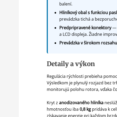
balení.
Hliníkový obal s funkciou pas
prevádzka tichá a bezporuch
Predpripravené konektory
— 
a LCD displeja. Žiadne improv
Prevádzka v širokom rozsahu t
Detaily a výkon
Regulácia rýchlosti prebieha pom
Výsledkom je plynulý rozjazd bez t
monitorujú polohu rotora, vďaka čo
Kryt z
anodizovaného hliníka
neslúži
hmotnosťou iba
0,8 kg
pridáva k ce
získavanie energie pri každom brzde