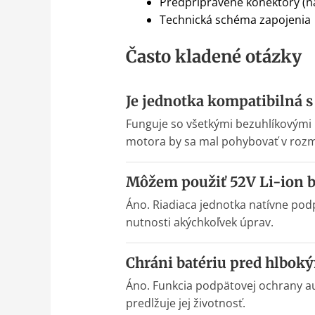
Predpripravené konektory (nap
Technická schéma zapojenia
Často kladené otázky
Je jednotka kompatibilná
Funguje so všetkými bezuhlíkovými
motora by sa mal pohybovať v roz
Môžem použiť 52V Li-ion b
Áno. Riadiaca jednotka natívne pod
nutnosti akýchkoľvek úprav.
Chráni batériu pred hlbok
Áno. Funkcia podpätovej ochrany au
predlžuje jej životnosť.