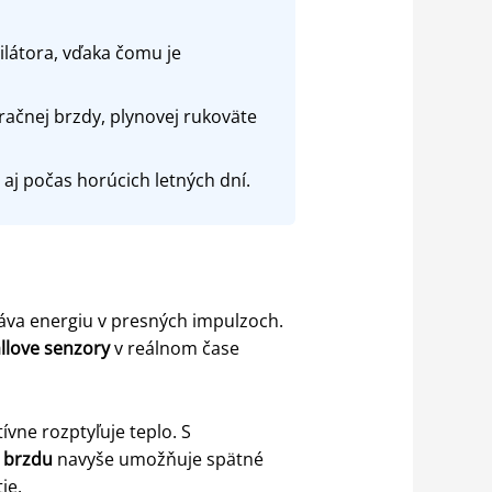
ilátora, vďaka čomu je
ačnej brzdy, plynovej rukoväte
aj počas horúcich letných dní.
dáva energiu v presných impulzoch.
llove senzory
v reálnom čase
ívne rozptyľuje teplo. S
 brzdu
navyše umožňuje spätné
ie.