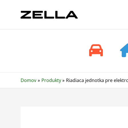
Preskočiť
na
obsah
Domov
Produkty
Riadiaca jednotka pre elekt