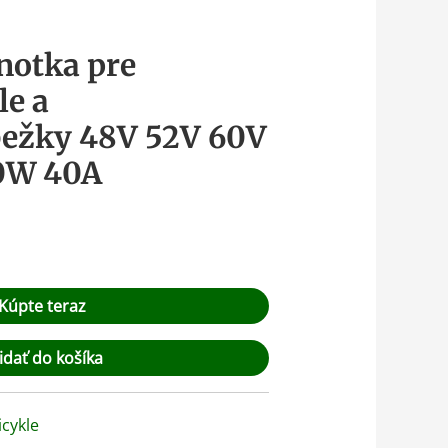
notka pre
le a
bežky 48V 52V 60V
0W 40A
Kúpte teraz
idať do košíka
icykle