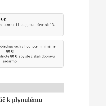
 6 €
 utorok 11. augusta - štvrtok 13.
objednávkach v hodnote minimálne
80 €
!
hodnote
80 €
, aby ste získali dopravu
zadarmo!
úč k plynulému