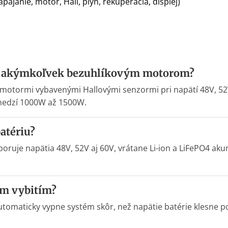
ájanie, motor, Hall, plyn, rekuperácia, displej)
 s akýmkoľvek bezuhlíkovým motorom?
 motormi vybavenými Hallovými senzormi pri napätí 48V, 5
medzí 1000W až 1500W.
atériu?
poruje napätia 48V, 52V aj 60V, vrátane Li-ion a LiFePO4 ak
ým vybitím?
tomaticky vypne systém skôr, než napätie batérie klesne po