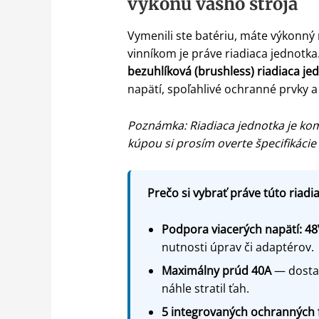
výkonu vášho stroja
Vymenili ste batériu, máte výkonný 
vinníkom je práve riadiaca jednotka
bezuhlíková (brushless) riadiaca je
napätí, spoľahlivé ochranné prvky 
Poznámka: Riadiaca jednotka je ko
kúpou si prosím overte špecifikáci
Prečo si vybrať práve túto riadi
Podpora viacerých napätí: 48
nutnosti úprav či adaptérov.
Maximálny prúd 40A
— dostat
náhle stratil ťah.
5 integrovaných ochranných f