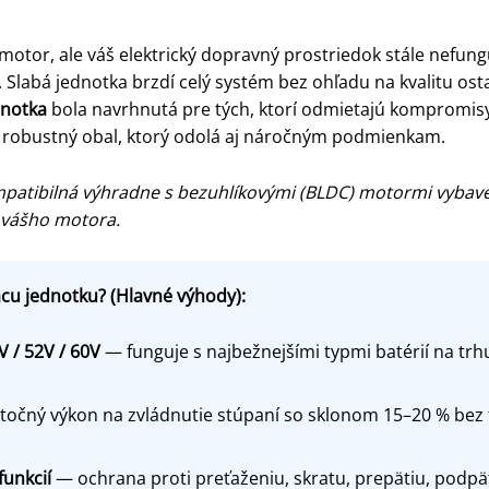
motor, ale váš elektrický dopravný prostriedok stále nefun
. Slabá jednotka brzdí celý systém bez ohľadu na kvalitu o
dnotka
bola navrhnutá pre tých, ktorí odmietajú kompromis
a robustný obal, ktorý odolá aj náročným podmienkam.
mpatibilná výhradne s bezuhlíkovými (BLDC) motormi vybav
e vášho motora.
acu jednotku? (Hlavné výhody):
V / 52V / 60V
— funguje s najbežnejšími typmi batérií na trhu
očný výkon na zvládnutie stúpaní so sklonom 15–20 % bez 
unkcií
— ochrana proti preťaženiu, skratu, prepätiu, podpät