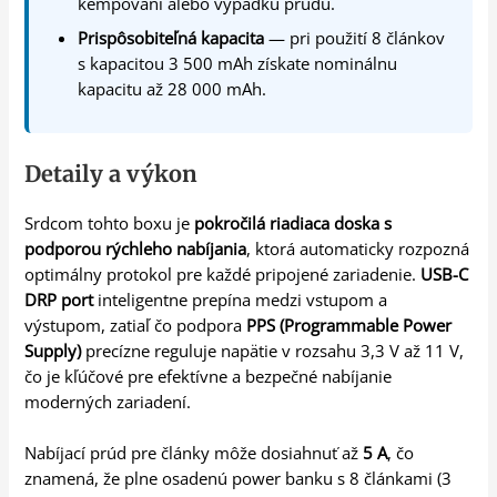
kempovaní alebo výpadku prúdu.
Prispôsobiteľná kapacita
— pri použití 8 článkov
s kapacitou 3 500 mAh získate nominálnu
kapacitu až 28 000 mAh.
Detaily a výkon
Srdcom tohto boxu je
pokročilá riadiaca doska s
podporou rýchleho nabíjania
, ktorá automaticky rozpozná
optimálny protokol pre každé pripojené zariadenie.
USB-C
DRP port
inteligentne prepína medzi vstupom a
výstupom, zatiaľ čo podpora
PPS (Programmable Power
Supply)
precízne reguluje napätie v rozsahu 3,3 V až 11 V,
čo je kľúčové pre efektívne a bezpečné nabíjanie
moderných zariadení.
Nabíjací prúd pre články môže dosiahnuť až
5 A
, čo
znamená, že plne osadenú power banku s 8 článkami (3