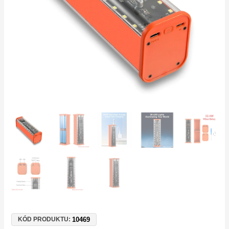
PD
&
QC
22,5W
Fast
Charge,
USB-
C
10469
KÓD PRODUKTU: