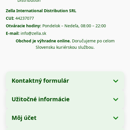
Zella International Distribution SRL
CUI:
44237077
Otváracie hodiny:
Pondelok – Nedeľa, 08:00 – 22:00
E-mail:
info@zella.sk
Obchod je výhradne online.
Doručujeme po celom
Slovensku kuriérskou službou.
Kontaktný formulár
Užitočné informácie
Údaje o spoločnosti
O nás
Názov spoločnosti:
Zella International
Môj účet
Ako objednať?
Distribution SRL