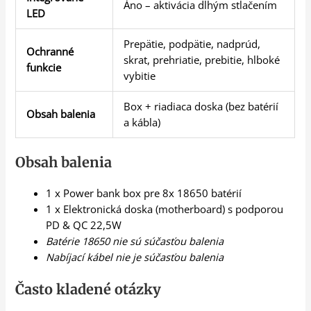
Áno – aktivácia dlhým stlačením
LED
Prepätie, podpätie, nadprúd,
Ochranné
skrat, prehriatie, prebitie, hlboké
funkcie
vybitie
Box + riadiaca doska (bez batérií
Obsah balenia
a kábla)
Obsah balenia
1 x Power bank box pre 8x 18650 batérií
1 x Elektronická doska (motherboard) s podporou
PD & QC 22,5W
Batérie 18650 nie sú súčasťou balenia
Nabíjací kábel nie je súčasťou balenia
Často kladené otázky