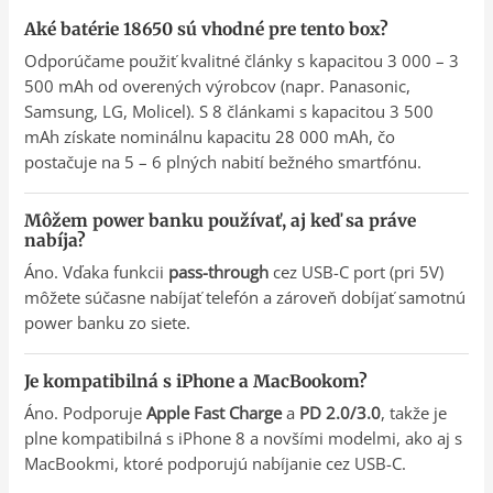
Aké batérie 18650 sú vhodné pre tento box?
Odporúčame použiť kvalitné články s kapacitou 3 000 – 3
500 mAh od overených výrobcov (napr. Panasonic,
Samsung, LG, Molicel). S 8 článkami s kapacitou 3 500
mAh získate nominálnu kapacitu 28 000 mAh, čo
postačuje na 5 – 6 plných nabití bežného smartfónu.
Môžem power banku používať, aj keď sa práve
nabíja?
Áno. Vďaka funkcii
pass-through
cez USB-C port (pri 5V)
môžete súčasne nabíjať telefón a zároveň dobíjať samotnú
power banku zo siete.
Je kompatibilná s iPhone a MacBookom?
Áno. Podporuje
Apple Fast Charge
a
PD 2.0/3.0
, takže je
plne kompatibilná s iPhone 8 a novšími modelmi, ako aj s
MacBookmi, ktoré podporujú nabíjanie cez USB-C.