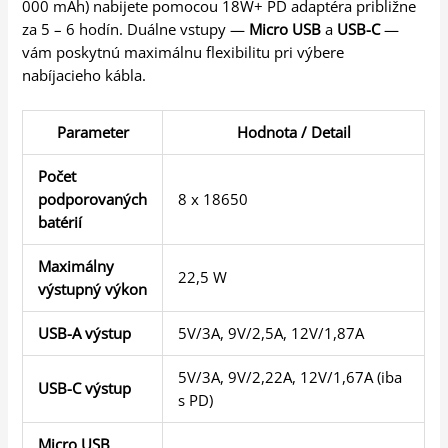
000 mAh) nabijete pomocou 18W+ PD adaptéra približne
za 5 – 6 hodín. Duálne vstupy —
Micro USB
a
USB-C
—
vám poskytnú maximálnu flexibilitu pri výbere
nabíjacieho kábla.
Parameter
Hodnota / Detail
Počet
podporovaných
8 x 18650
batérií
Maximálny
22,5 W
výstupný výkon
USB-A výstup
5V/3A, 9V/2,5A, 12V/1,87A
5V/3A, 9V/2,22A, 12V/1,67A (iba
USB-C výstup
s PD)
Micro USB