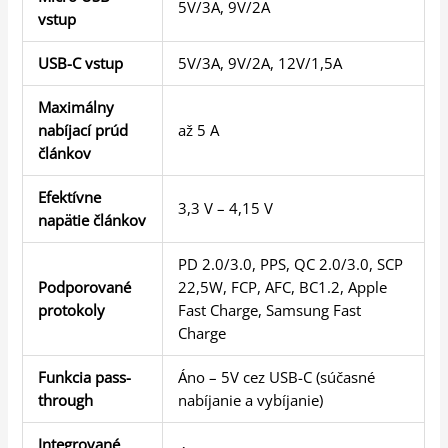
5V/3A, 9V/2A
vstup
USB-C vstup
5V/3A, 9V/2A, 12V/1,5A
Maximálny
nabíjací prúd
až 5 A
článkov
Efektívne
3,3 V – 4,15 V
napätie článkov
PD 2.0/3.0, PPS, QC 2.0/3.0, SCP
Podporované
22,5W, FCP, AFC, BC1.2, Apple
protokoly
Fast Charge, Samsung Fast
Charge
Funkcia pass-
Áno – 5V cez USB-C (súčasné
through
nabíjanie a vybíjanie)
Integrované