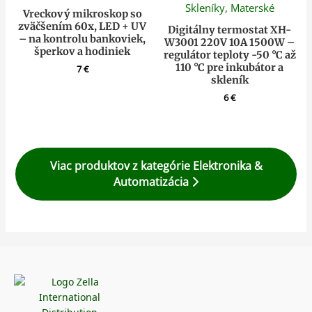
Vreckový mikroskop so
zväčšením 60x, LED + UV
Digitálny termostat XH-
– na kontrolu bankoviek,
W3001 220V 10A 1500W –
šperkov a hodiniek
regulátor teploty -50 °C až
110 °C pre inkubátor a
7
€
skleník
6
€
Viac produktov z kategórie Elektronika &
Automatizácia