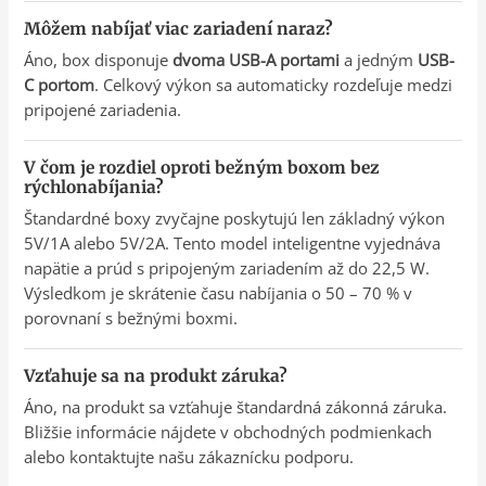
Môžem nabíjať viac zariadení naraz?
Áno, box disponuje
dvoma USB-A portami
a jedným
USB-
C portom
. Celkový výkon sa automaticky rozdeľuje medzi
pripojené zariadenia.
V čom je rozdiel oproti bežným boxom bez
rýchlonabíjania?
Štandardné boxy zvyčajne poskytujú len základný výkon
5V/1A alebo 5V/2A. Tento model inteligentne vyjednáva
napätie a prúd s pripojeným zariadením až do 22,5 W.
Výsledkom je skrátenie času nabíjania o 50 – 70 % v
porovnaní s bežnými boxmi.
Vzťahuje sa na produkt záruka?
Áno, na produkt sa vzťahuje štandardná zákonná záruka.
Bližšie informácie nájdete v obchodných podmienkach
alebo kontaktujte našu zákaznícku podporu.