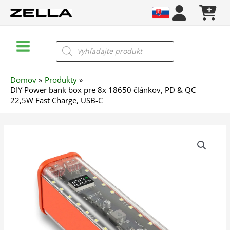
Preskočiť
na
obsah
Main
Products
search
Menu
Domov
Produkty
DIY Power bank box pre 8x 18650 článkov, PD & QC
22,5W Fast Charge, USB-C
množstvo
DIY
Power
bank
box
pre
8x
18650
článkov,