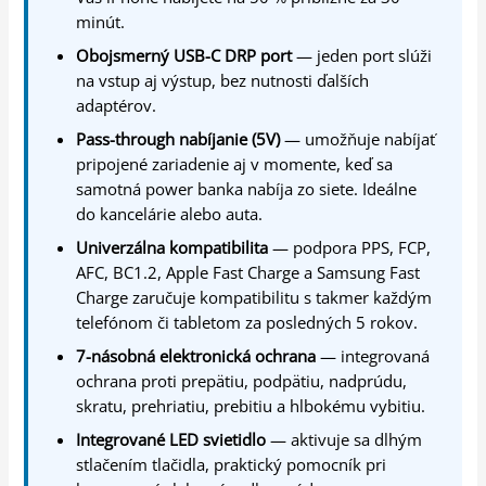
minút.
Obojsmerný USB-C DRP port
— jeden port slúži
na vstup aj výstup, bez nutnosti ďalších
adaptérov.
Pass-through nabíjanie (5V)
— umožňuje nabíjať
pripojené zariadenie aj v momente, keď sa
samotná power banka nabíja zo siete. Ideálne
do kancelárie alebo auta.
Univerzálna kompatibilita
— podpora PPS, FCP,
AFC, BC1.2, Apple Fast Charge a Samsung Fast
Charge zaručuje kompatibilitu s takmer každým
telefónom či tabletom za posledných 5 rokov.
7-násobná elektronická ochrana
— integrovaná
ochrana proti prepätiu, podpätiu, nadprúdu,
skratu, prehriatiu, prebitiu a hlbokému vybitiu.
Integrované LED svietidlo
— aktivuje sa dlhým
stlačením tlačidla, praktický pomocník pri