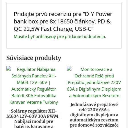
Pridajte prvú recenziu pre “DIY Power
bank box pre 8x 18650 článkov, PD &
QC 22,5W Fast Charge, USB-C”
Musíte byť
prihlásený
pre pridanie hodnotenia.
Súvisiace produkty
Jednofázové prepäťové
relé 220V 63A s
Solárny regulátor XH-
digitálnym displejom a
M604 12V-60V 30A PWM |
automatickým resetom
Nabíjací modul pre
pre domové rozvádzače
batérie, karavany a