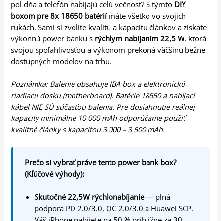
pol dňa a telefón nabíjajú celú večnosť? S týmto
DIY
boxom pre 8x 18650 batérií
máte všetko vo svojich
rukách. Sami si zvolíte kvalitu a kapacitu článkov a získate
výkonnú power banku s
rýchlym nabíjaním 22,5 W
, ktorá
svojou spoľahlivosťou a výkonom prekoná väčšinu bežne
dostupných modelov na trhu.
Poznámka: Balenie obsahuje IBA box a elektronickú
riadiacu dosku (motherboard). Batérie 18650 a nabíjací
kábel NIE SÚ súčasťou balenia. Pre dosiahnutie reálnej
kapacity minimálne 10 000 mAh odporúčame použiť
kvalitné články s kapacitou 3 000 – 3 500 mAh.
Prečo si vybrať práve tento power bank box?
(Kľúčové výhody):
Skutočné 22,5W rýchlonabíjanie
— plná
podpora PD 2.0/3.0, QC 2.0/3.0 a Huawei SCP.
Váš iPhone nabijete na 50 % približne za 30