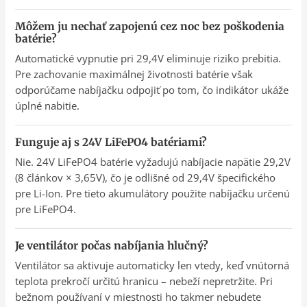
Môžem ju nechať zapojenú cez noc bez poškodenia
batérie?
Automatické vypnutie pri 29,4V eliminuje riziko prebitia.
Pre zachovanie maximálnej životnosti batérie však
odporúčame nabíjačku odpojiť po tom, čo indikátor ukáže
úplné nabitie.
Funguje aj s 24V LiFePO4 batériami?
Nie. 24V LiFePO4 batérie vyžadujú nabíjacie napätie 29,2V
(8 článkov × 3,65V), čo je odlišné od 29,4V špecifického
pre Li-Ion. Pre tieto akumulátory použite nabíjačku určenú
pre LiFePO4.
Je ventilátor počas nabíjania hlučný?
Ventilátor sa aktivuje automaticky len vtedy, keď vnútorná
teplota prekročí určitú hranicu – nebeží nepretržite. Pri
bežnom používaní v miestnosti ho takmer nebudete