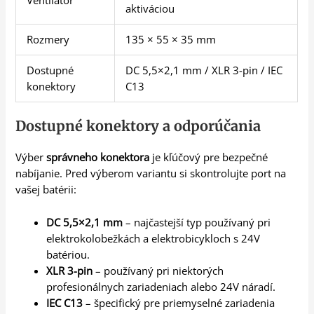
aktiváciou
Rozmery
135 × 55 × 35 mm
Dostupné
DC 5,5×2,1 mm / XLR 3-pin / IEC
konektory
C13
Dostupné konektory a odporúčania
Výber
správneho konektora
je kľúčový pre bezpečné
nabíjanie. Pred výberom variantu si skontrolujte port na
vašej batérii:
DC 5,5×2,1 mm
– najčastejší typ používaný pri
elektrokolobežkách a elektrobicykloch s 24V
batériou.
XLR 3-pin
– používaný pri niektorých
profesionálnych zariadeniach alebo 24V náradí.
IEC C13
– špecifický pre priemyselné zariadenia