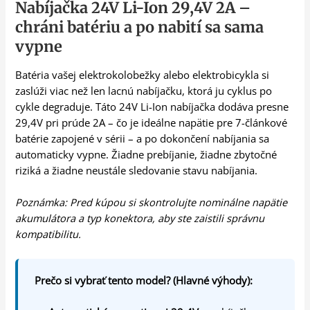
Nabíjačka 24V Li-Ion 29,4V 2A –
chráni batériu a po nabití sa sama
vypne
Batéria vašej elektrokolobežky alebo elektrobicykla si
zaslúži viac než len lacnú nabíjačku, ktorá ju cyklus po
cykle degraduje. Táto 24V Li-Ion nabíjačka dodáva presne
29,4V pri prúde 2A – čo je ideálne napätie pre 7-článkové
batérie zapojené v sérii – a po dokončení nabíjania sa
automaticky vypne. Žiadne prebíjanie, žiadne zbytočné
riziká a žiadne neustále sledovanie stavu nabíjania.
Poznámka: Pred kúpou si skontrolujte nominálne napätie
akumulátora a typ konektora, aby ste zaistili správnu
kompatibilitu.
Prečo si vybrať tento model? (Hlavné výhody):