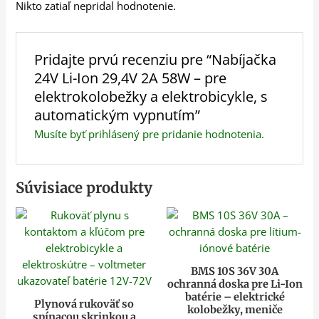
Nikto zatiaľ nepridal hodnotenie.
Pridajte prvú recenziu pre “Nabíjačka
24V Li-Ion 29,4V 2A 58W – pre
elektrokolobežky a elektrobicykle, s
automatickým vypnutím”
Musíte byť
prihlásený
pre pridanie hodnotenia.
Súvisiace produkty
BMS 10S 36V 30A
ochranná doska pre Li-Ion
batérie – elektrické
Plynová rukoväť so
kolobežky, meniče
spínacou skrinkou a