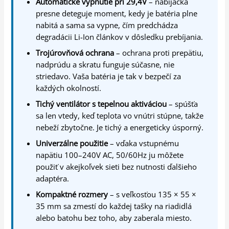
Automatické vypnutie pri 29,4V
– nabíjačka
presne deteguje moment, kedy je batéria plne
nabitá a sama sa vypne, čím predchádza
degradácii Li-Ion článkov v dôsledku prebíjania.
Trojúrovňová ochrana
– ochrana proti prepätiu,
nadprúdu a skratu funguje súčasne, nie
striedavo. Vaša batéria je tak v bezpečí za
každých okolností.
Tichý ventilátor s tepelnou aktiváciou
– spúšťa
sa len vtedy, keď teplota vo vnútri stúpne, takže
nebeží zbytočne. Je tichý a energeticky úsporný.
Univerzálne použitie
– vďaka vstupnému
napätiu 100–240V AC, 50/60Hz ju môžete
použiť v akejkoľvek sieti bez nutnosti ďalšieho
adaptéra.
Kompaktné rozmery
– s veľkosťou 135 × 55 ×
35 mm sa zmestí do každej tašky na riadidlá
alebo batohu bez toho, aby zaberala miesto.