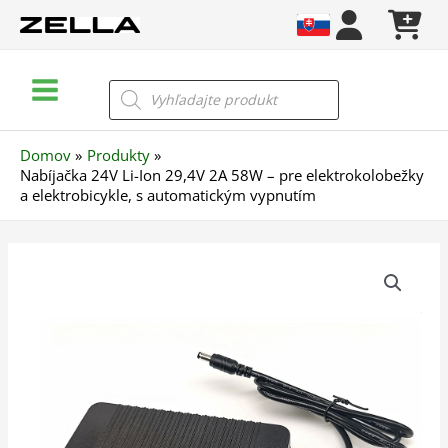
Preskočiť
na
obsah
Main
Products
search
Menu
Domov
Produkty
Nabíjačka 24V Li-Ion 29,4V 2A 58W – pre elektrokolobežky
a elektrobicykle, s automatickým vypnutím
množstvo
Nabíjačka
24V
Li-
Ion
29,4V
2A
58W
–