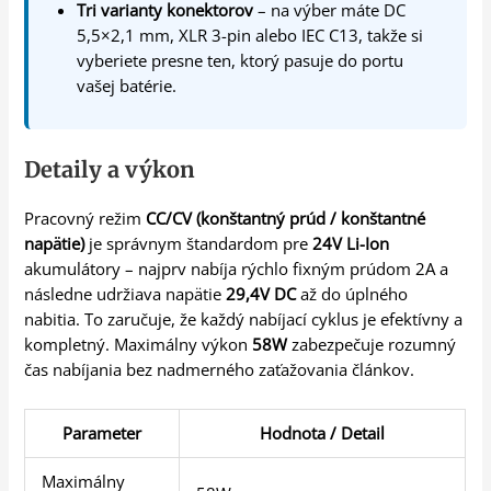
Tri varianty konektorov
– na výber máte DC
5,5×2,1 mm, XLR 3-pin alebo IEC C13, takže si
vyberiete presne ten, ktorý pasuje do portu
vašej batérie.
Detaily a výkon
Pracovný režim
CC/CV (konštantný prúd / konštantné
napätie)
je správnym štandardom pre
24V Li-Ion
akumulátory – najprv nabíja rýchlo fixným prúdom 2A a
následne udržiava napätie
29,4V DC
až do úplného
nabitia. To zaručuje, že každý nabíjací cyklus je efektívny a
kompletný. Maximálny výkon
58W
zabezpečuje rozumný
čas nabíjania bez nadmerného zaťažovania článkov.
Parameter
Hodnota / Detail
Maximálny