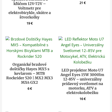
21
€
kľúčom 12V-72V –
Voltmetr pre
elektrobicykle, skútre a
štvorkolky
19
€
Organické brzdové
doštičky Hayes MX5 s
LED projektor Moto U7
kevlarom – MTB
Angel Eyes 15W 3000lm
Rockrider 520 | MX2 MX3
12-85V – univerzálny
MX4 GX2
prídavný svetlomet na
motorku, ATV a
6
€
elektrokolobežku
16
€