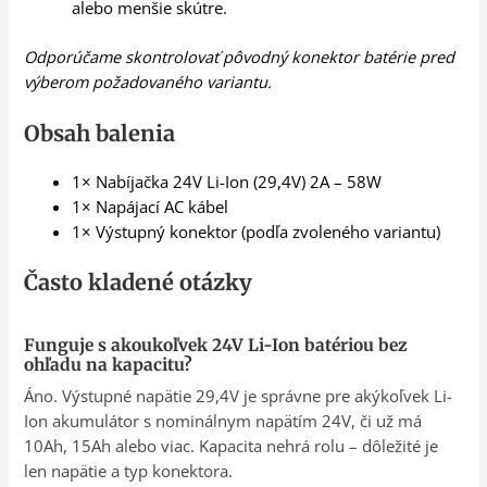
alebo menšie skútre.
Odporúčame skontrolovať pôvodný konektor batérie pred
výberom požadovaného variantu.
Obsah balenia
1× Nabíjačka 24V Li-Ion (29,4V) 2A – 58W
1× Napájací AC kábel
1× Výstupný konektor (podľa zvoleného variantu)
Často kladené otázky
Funguje s akoukoľvek 24V Li-Ion batériou bez
ohľadu na kapacitu?
Áno. Výstupné napätie 29,4V je správne pre akýkoľvek Li-
Ion akumulátor s nominálnym napätím 24V, či už má
10Ah, 15Ah alebo viac. Kapacita nehrá rolu – dôležité je
len napätie a typ konektora.