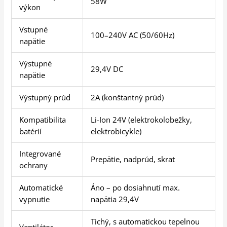
58W
výkon
Vstupné
100–240V AC (50/60Hz)
napätie
Výstupné
29,4V DC
napätie
Výstupný prúd
2A (konštantný prúd)
Kompatibilita
Li-Ion 24V (elektrokolobežky,
batérií
elektrobicykle)
Integrované
Prepätie, nadprúd, skrat
ochrany
Automatické
Áno – po dosiahnutí max.
vypnutie
napätia 29,4V
Tichý, s automatickou tepelnou
Ventilátor