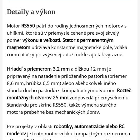
Detaily a výkon
Motor
RS550
patrí do rodiny jednosmerných motorov s
uhlíkmi, ktoré sú v priemysle cenené pre svoj skvelý
pomer
výkonu a veľkosti
.
Stator s permanentným
magnetom
udržiava konštantné magnetické pole, vďaka
čomu otáčky pri zvýšenej záťaži neklesajú tak výrazne.
Hriadeľ s priemerom 3,2 mm
a dĺžkou 12 mm je
pripravený na nasadenie priloženého pastorka (priemer
8,6 mm, hrúbka 6,5 mm) alebo akéhokoľvek iného
štandardného pastorka s kompatibilným otvorom.
Rozteč
montážnych otvorov 25 mm
zodpovedá priemyselnému
štandardu pre skrine RS550, takže výmena starého
motora prebehne bez mechanických úprav.
Pre projekty v oblasti
robotiky, automatizácie alebo RC
modelov
je tento motor vďaka kompaktným rozmerom a