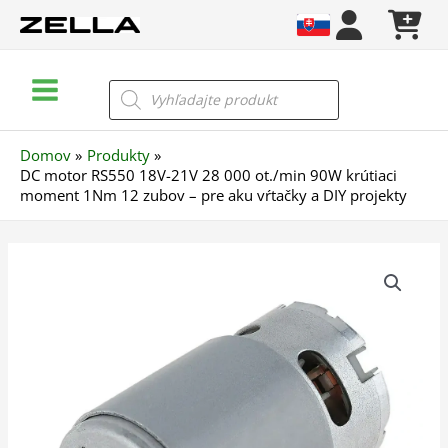
Preskočiť
na
obsah
Main
Products
search
Menu
Domov
Produkty
DC motor RS550 18V-21V 28 000 ot./min 90W krútiaci
moment 1Nm 12 zubov – pre aku vŕtačky a DIY projekty
množstvo
DC
motor
RS550
18V-
21V
28
000
ot./min