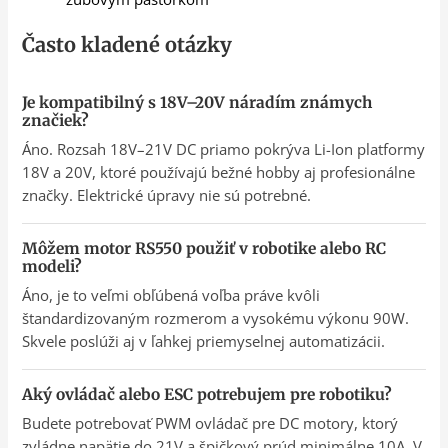
Často kladené otázky
Je kompatibilný s 18V–20V náradím známych
značiek?
Áno. Rozsah 18V–21V DC priamo pokrýva Li-Ion platformy
18V a 20V, ktoré používajú bežné hobby aj profesionálne
značky. Elektrické úpravy nie sú potrebné.
Môžem motor RS550 použiť v robotike alebo RC
modeli?
Áno, je to veľmi obľúbená voľba práve kvôli
štandardizovaným rozmerom a vysokému výkonu 90W.
Skvele poslúži aj v ľahkej priemyselnej automatizácii.
Aký ovládač alebo ESC potrebujem pre robotiku?
Budete potrebovať PWM ovládač pre DC motory, ktorý
zvládne napätie do 21V a špičkový prúd minimálne 10A. V