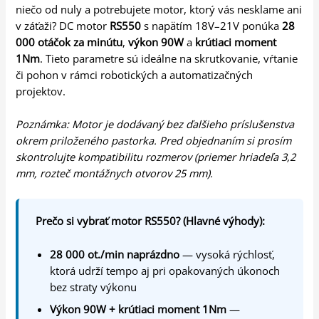
niečo od nuly a potrebujete motor, ktorý vás nesklame ani
v záťaži? DC motor
RS550
s napätím 18V–21V ponúka
28
000 otáčok za minútu
,
výkon 90W
a
krútiaci moment
1Nm
. Tieto parametre sú ideálne na skrutkovanie, vŕtanie
či pohon v rámci robotických a automatizačných
projektov.
Poznámka: Motor je dodávaný bez ďalšieho príslušenstva
okrem priloženého pastorka. Pred objednaním si prosím
skontrolujte kompatibilitu rozmerov (priemer hriadeľa 3,2
mm, rozteč montážnych otvorov 25 mm).
Prečo si vybrať motor RS550? (Hlavné výhody):
28 000 ot./min naprázdno
— vysoká rýchlosť,
ktorá udrží tempo aj pri opakovaných úkonoch
bez straty výkonu
Výkon 90W + krútiaci moment 1Nm
—