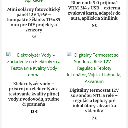
Bluetooth 5.0 prijímač
VHM-314 s USB – externá
Mini solárny fotovoltický
zvuková karta, adaptér do
panel 12V 1,5W –
auta, aplikácia Sinilink
kompaktné články 115×85
mm pre DIY projekty a
6
€
senzory
6
€
Elektrolyzér vody –
prístroj na elektrolýzu a
Digitálny termostat 12V
testovanie kvality pitnej
so sondou NTC a relé –
vody z vodovodu, studne
regulácia teploty pre
či prameňa
inkubátory, akváriá a
skleníky
13
€
7
€