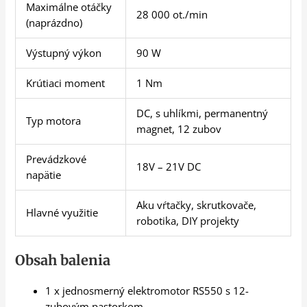
Maximálne otáčky
28 000 ot./min
(naprázdno)
Výstupný výkon
90 W
Krútiaci moment
1 Nm
DC, s uhlíkmi, permanentný
Typ motora
magnet, 12 zubov
Prevádzkové
18V – 21V DC
napätie
Aku vŕtačky, skrutkovače,
Hlavné využitie
robotika, DIY projekty
Obsah balenia
1 x jednosmerný elektromotor RS550 s 12-
zubovým pastorkom