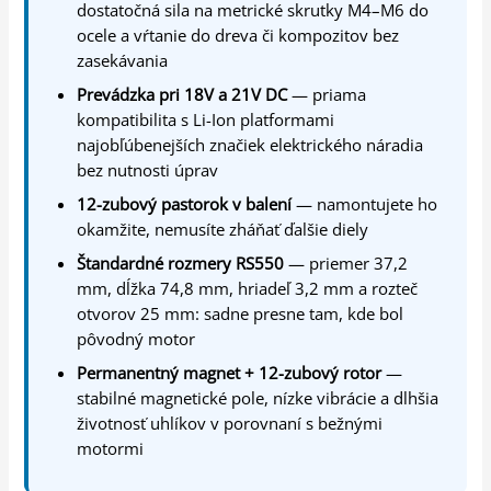
dostatočná sila na metrické skrutky M4–M6 do
ocele a vŕtanie do dreva či kompozitov bez
zasekávania
Prevádzka pri 18V a 21V DC
— priama
kompatibilita s Li-Ion platformami
najobľúbenejších značiek elektrického náradia
bez nutnosti úprav
12-zubový pastorok v balení
— namontujete ho
okamžite, nemusíte zháňať ďalšie diely
Štandardné rozmery RS550
— priemer 37,2
mm, dĺžka 74,8 mm, hriadeľ 3,2 mm a rozteč
otvorov 25 mm: sadne presne tam, kde bol
pôvodný motor
Permanentný magnet + 12-zubový rotor
—
stabilné magnetické pole, nízke vibrácie a dlhšia
životnosť uhlíkov v porovnaní s bežnými
motormi