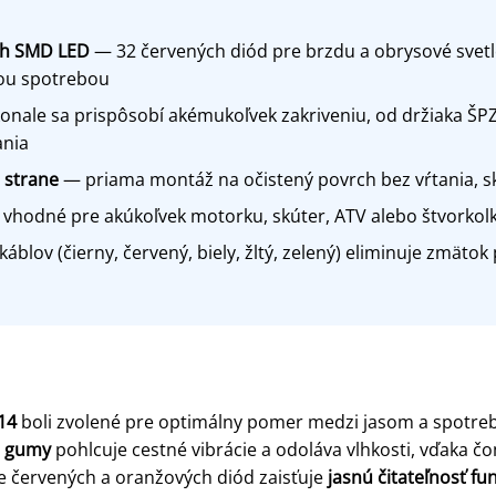
ch SMD LED
— 32 červených diód pre brzdu a obrysové svetl
kou spotrebou
nale sa prispôsobí akémukoľvek zakriveniu, od držiaka ŠP
ania
 strane
— priama montáž na očistený povrch bez vŕtania, sk
vhodné pre akúkoľvek motorku, skúter, ATV alebo štvorko
áblov (čierny, červený, biely, žltý, zelený) eliminuje zmätok p
14
boli zvolené pre optimálny pomer medzi jasom a spotrebo
ej gumy
pohlcuje cestné vibrácie a odoláva vlhkosti, vďaka č
ie červených a oranžových diód zaisťuje
jasnú čitateľnosť fun