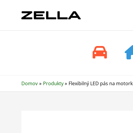
Preskočiť
na
obsah
Domov
Produkty
Flexibilný LED pás na motor