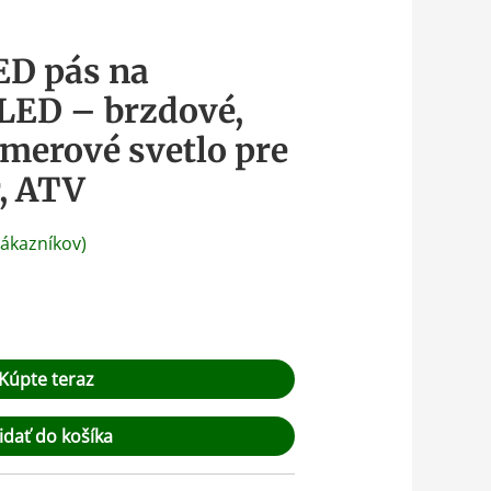
ED pás na
LED – brzdové,
smerové svetlo pre
r, ATV
ákazníkov)
Kúpte teraz
idať do košíka