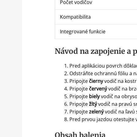
Počet vodičov
Kompatibilita
Integrované funkcie
Návod na zapojenie a p
Pred aplikáciou povrch dôkla
Odstráňte ochrannú fóliu a n
Pripojte
čierny
vodič na kostru
Pripojte
červený
vodič na brzd
Pripojte
biely
vodič na obrysov
Pripojte
žltý
vodič na pravú 
Pripojte
zelený
vodič na ľavú
Pred prvou jazdou otestujte v
Obsah balenia