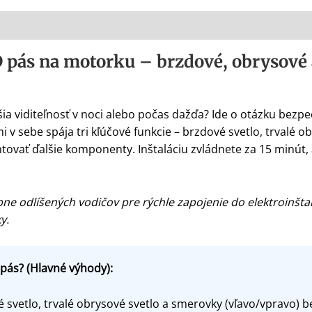
 pás na motorku – brzdové, obrysové 
ia viditeľnosť v noci alebo počas dažďa? Ide o otázku bezpeč
 v sebe spája tri kľúčové funkcie – brzdové svetlo, trvalé 
tovať ďalšie komponenty. Inštaláciu zvládnete za 15 minút, 
ne odlíšených vodičov pre rýchle zapojenie do elektroinšt
y.
 pás? (Hlavné výhody):
svetlo, trvalé obrysové svetlo a smerovky (vľavo/vpravo) b