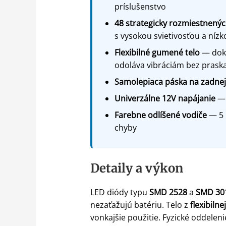
príslušenstvo
48 strategicky rozmiestnený
s vysokou svietivosťou a níz
Flexibilné gumené telo
— doko
odoláva vibráciám bez prask
Samolepiaca páska na zadnej
Univerzálne 12V napájanie
— 
Farebne odlíšené vodiče
— 5 k
chyby
Detaily a výkon
LED diódy typu
SMD 2528
a
SMD 30
nezaťažujú batériu. Telo z
flexibiln
vonkajšie použitie. Fyzické oddelen