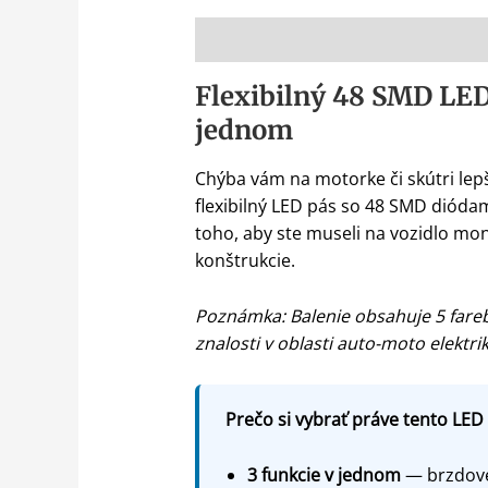
Popis
Flexibilný 48 SMD LED
jednom
Chýba vám na motorke či skútri lepš
flexibilný LED pás so 48 SMD diódami
toho, aby ste museli na vozidlo mon
konštrukcie.
Poznámka: Balenie obsahuje 5 fareb
znalosti v oblasti auto-moto elektrik
Prečo si vybrať práve tento LED
3 funkcie v jednom
— brzdové 