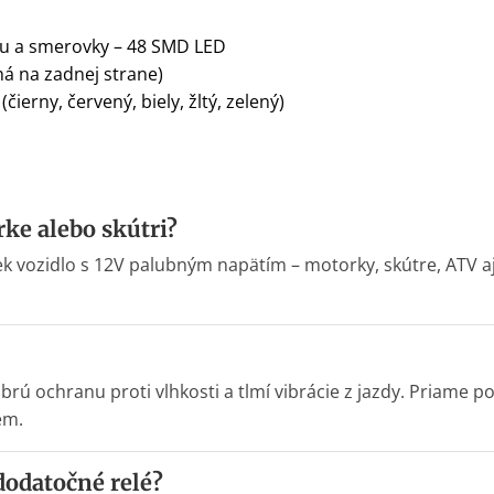
zdu a smerovky – 48 SMD LED
á na zadnej strane)
čierny, červený, biely, žltý, zelený)
ke alebo skútri?
ek vozidlo s 12V palubným napätím – motorky, skútre, ATV a
brú ochranu proti vlhkosti a tlmí vibrácie z jazdy. Priame
ém.
odatočné relé?