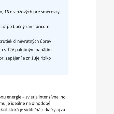
o, 16 oranžových pre smerovky,
Z až po bočný rám, pričom
rutiek či nevratných úprav
lku s 12V palubným napätím
ri zapájaní a znižuje riziko
u energie – svietia intenzívne, no
omu je ideálne na dlhodobé
kcií
, ktorá je viditeľná z diaľky aj za