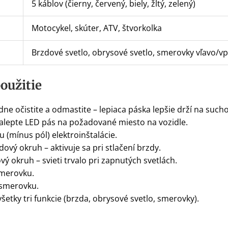
5 káblov (čierny, červený, biely, žltý, zelený)
Motocykel, skúter, ATV, štvorkolka
Brzdové svetlo, obrysové svetlo, smerovky vľavo/v
oužitie
dne očistite a odmastite – lepiaca páska lepšie drží na suc
alepte LED pás na požadované miesto na vozidle.
 (mínus pól) elektroinštalácie.
ový okruh – aktivuje sa pri stlačení brzdy.
ý okruh – svieti trvalo pri zapnutých svetlách.
smerovku.
 smerovku.
šetky tri funkcie (brzda, obrysové svetlo, smerovky).