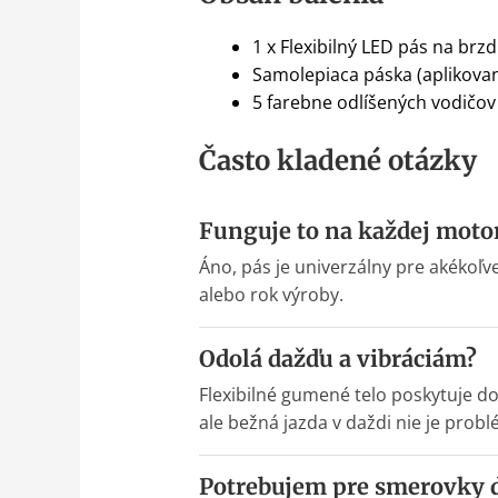
1 x Flexibilný LED pás na br
Samolepiaca páska (aplikovan
5 farebne odlíšených vodičov (
Často kladené otázky
Funguje to na každej motor
Áno, pás je univerzálny pre akékoľv
alebo rok výroby.
Odolá dažďu a vibráciám?
Flexibilné gumené telo poskytuje do
ale bežná jazda v daždi nie je probl
Potrebujem pre smerovky d