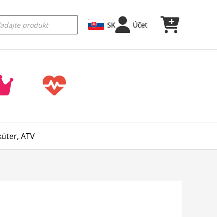
SK
Účet
kúter, ATV