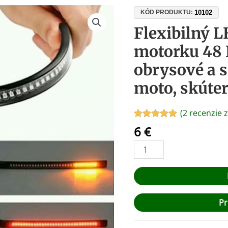
množstvo
10102
KÓD PRODUKTU:
Flexibilný
Flexibilný L
LED
motorku 48 
pás
na
obrysové a 
motorku
moto, skúte
48
LED
–
(
2
recenzie z
brzdové,
Hodnotenie
2
6
€
5.00
z 5 na
obrysové
základe
a
zákazníckych
recenzií
smerové
svetlo
pre
moto,
Pr
skúter,
ATV