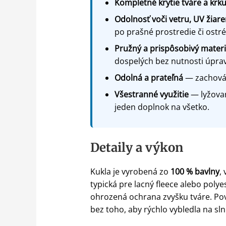
Kompletné krytie tváre a krk
Odolnosť voči vetru, UV žiar
po prašné prostredie či ostré
Pružný a prispôsobivý materi
dospelých bez nutnosti úprav
Odolná a prateľná
— zachováva
Všestranné využitie
— lyžovani
jeden doplnok na všetko.
Detaily a výkon
Kukla je vyrobená zo
100 % bavlny
,
typická pre lacný fleece alebo polye
ohrozená ochrana zvyšku tváre. P
bez toho, aby rýchlo vybledla na sl