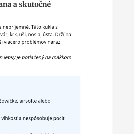
ana a skutočné
e nepríjemné. Táto kukla s
r, krk, uši, nos aj ústa. Drží na
ši viacero problémov naraz.
jn lebky je potlačený na mäkkom
žovačke, airsofte alebo
vlhkosť a nespôsobuje pocit