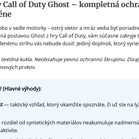
 Call of Duty Ghost – kompletná ochr
éne
ebo v sedle motorky – ostrý vietor a mráz vedia byť poriadn
á postavou Ghost z hry Call of Duty, vám súčasne zakryje tvá
enému strihu vás nebude dusiť. Jediný doplnok, ktorý vyrie
textilná kukla. Neobsahuje pevnú ochrannú škrupinu. Diza
kovových prvkov.
? (Hlavné výhody):
st
— taktický vzhľad, ktorý okamžite spoznáte, či už ste na ly
rozdiel od syntetických materiálov neakumuluje nadmernú 
aktivite.