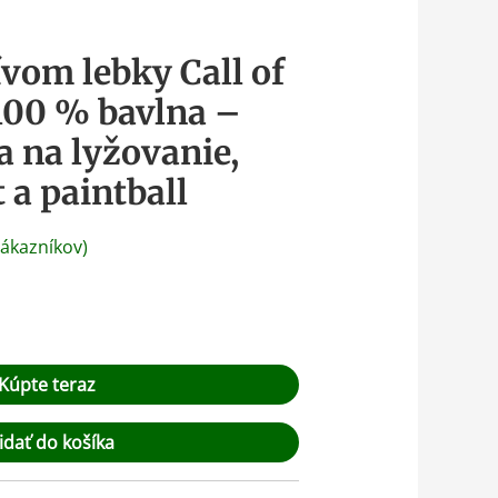
vom lebky Call of
100 % bavlna –
a na lyžovanie,
 a paintball
ákazníkov)
Kúpte teraz
idať do košíka