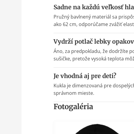
Sadne na každú veľkosť hl
Pružný bavlnený materiál sa prispô
ako 62 cm, odporúčame zvážiť elasti
Vydrží potlač lebky opako
Áno, za predpokladu, že dodržíte po
sušičke, pretože vysoká teplota môže
Je vhodná aj pre deti?
Kukla je dimenzovaná pre dospelých.
správnom mieste.
Fotogaléria