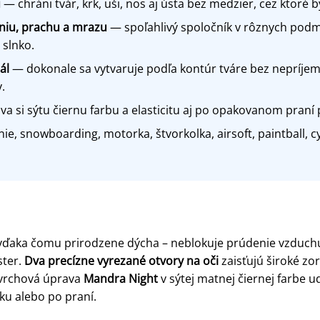
u
— chráni tvár, krk, uši, nos aj ústa bez medzier, cez ktoré 
eniu, prachu a mrazu
— spoľahlivý spoločník v rôznych podm
 slnko.
ál
— dokonale sa vytvaruje podľa kontúr tváre bez nepríjem
.
 si sýtu čiernu farbu a elasticitu aj po opakovanom praní p
e, snowboarding, motorka, štvorkolka, airsoft, paintball, cykl
 vďaka čomu prirodzene dýcha – neblokuje prúdenie vzduchu
ster.
Dva precízne vyrezané otvory na oči
zaisťujú široké zo
ovrchová úprava
Mandra Night
v sýtej matnej čiernej farbe 
nku alebo po praní.