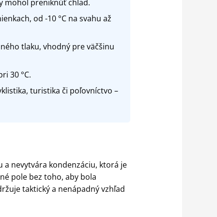
by mohol preniknúť chlad.
ienkach, od -10 °C na svahu až
ného tlaku, vhodný pre väčšinu
ri 30 °C.
istika, turistika či poľovníctvo –
 a nevytvára kondenzáciu, ktorá je
rné pole bez toho, aby bola
udržuje taktický a nenápadný vzhľad