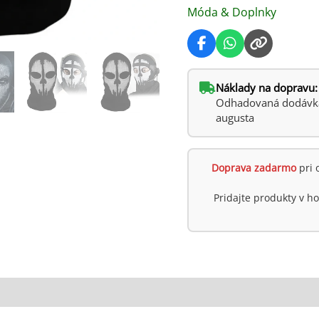
Móda & Doplnky
airsoft
a
paintball
Náklady na dopravu:
Odhadovaná dodávka:
augusta
Doprava zadarmo
pri 
Pridajte produkty v 