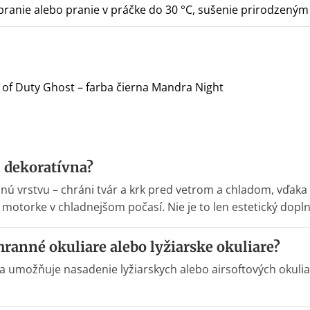
ranie alebo pranie v práčke do 30 °C, sušenie prirodzeným
l of Duty Ghost – farba čierna Mandra Night
n dekoratívna?
lnú vrstvu – chráni tvár a krk pred vetrom a chladom, vďak
 motorke v chladnejšom počasí. Nie je to len estetický dopl
ranné okuliare alebo lyžiarske okuliare?
 a umožňuje nasadenie lyžiarskych alebo airsoftových okuli