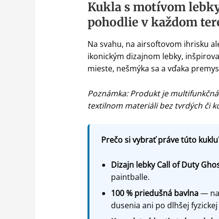
Kukla s motívom lebky
pohodlie v každom ter
Na svahu, na airsoftovom ihrisku al
ikonickým dizajnom lebky, inšpirovan
mieste, nešmýka sa a vďaka premysl
Poznámka: Produkt je multifunkčná 
textilnom materiáli bez tvrdých či 
Prečo si vybrať práve túto kuklu
Dizajn lebky Call of Duty Gho
paintballe.
100 % priedušná bavlna
— na 
dusenia ani po dlhšej fyzickej 