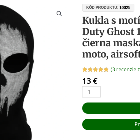
množstvo
10025
KÓD PRODUKTU:
Kukla
Kukla s motí
s
Duty Ghost 
motívom
lebky
čierna mask
Call
moto, airsoft
of
Duty
Ghost
(
3
recenzie z
100
Hodnotenie
3
13
€
5.00
z 5 na
%
základe
bavlna
zákazníckych
recenzií
–
čierna
maska
na
Pr
lyžovanie,
moto,