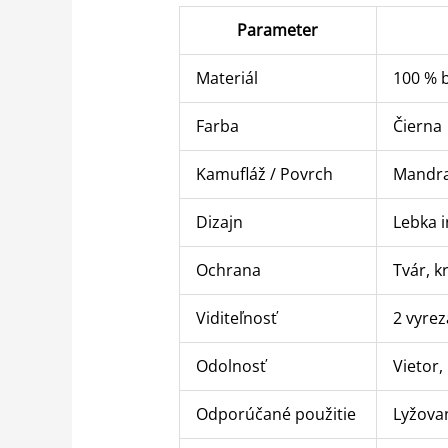
Parameter
Materiál
100 % 
Farba
Čierna
Kamufláž / Povrch
Mandra
Dizajn
Lebka i
Ochrana
Tvár, kr
Viditeľnosť
2 vyrez
Odolnosť
Vietor,
Odporúčané použitie
Lyžovan