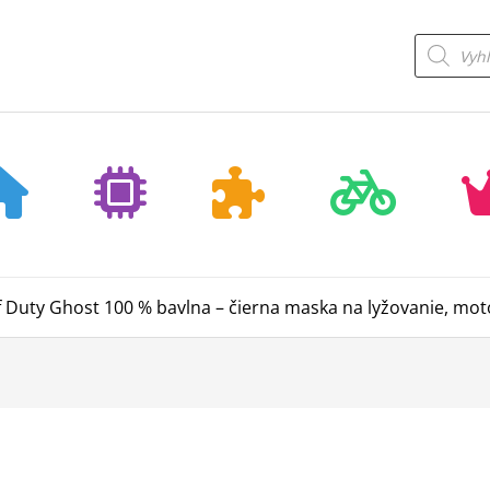
Products
search
f Duty Ghost 100 % bavlna – čierna maska na lyžovanie, moto,