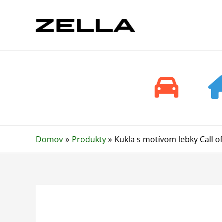
Preskočiť
na
obsah
Domov
Produkty
Kukla s motívom lebky Call o