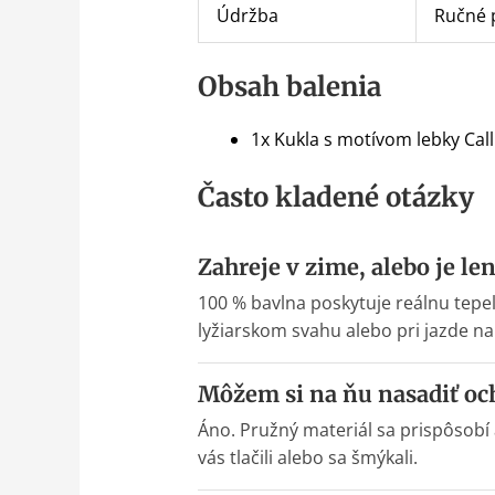
Údržba
Ručné p
Obsah balenia
1x Kukla s motívom lebky Cal
Často kladené otázky
Zahreje v zime, alebo je le
100 % bavlna poskytuje reálnu tepe
lyžiarskom svahu alebo pri jazde na
Môžem si na ňu nasadiť och
Áno. Pružný materiál sa prispôsobí
vás tlačili alebo sa šmýkali.