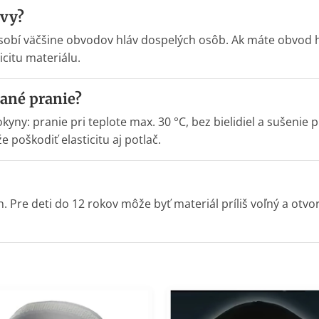
avy?
sobí väčšine obvodov hláv dospelých osôb. Ak máte obvod h
citu materiálu.
vané pranie?
kyny: pranie pri teplote max. 30 °C, bez bielidiel a sušeni
 poškodiť elasticitu aj potlač.
 Pre deti do 12 rokov môže byť materiál príliš voľný a otvo