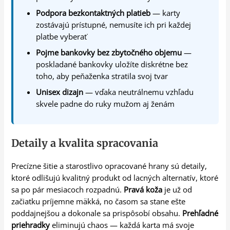
Podpora bezkontaktných platieb
— karty
zostávajú prístupné, nemusíte ich pri každej
platbe vyberať
Pojme bankovky bez zbytočného objemu
—
poskladané bankovky uložíte diskrétne bez
toho, aby peňaženka stratila svoj tvar
Unisex dizajn
— vďaka neutrálnemu vzhľadu
skvele padne do ruky mužom aj ženám
Detaily a kvalita spracovania
Precízne šitie a starostlivo opracované hrany sú detaily,
ktoré odlišujú kvalitný produkt od lacných alternatív, ktoré
sa po pár mesiacoch rozpadnú.
Pravá koža
je už od
začiatku príjemne mäkká, no časom sa stane ešte
poddajnejšou a dokonale sa prispôsobí obsahu.
Prehľadné
priehradky
eliminujú chaos — každá karta má svoje