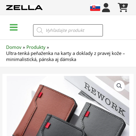
Preskočiť
na
obsah
Main
Products
search
Menu
Domov
Produkty
Ultra-tenká peňaženka na karty a doklady z pravej kože –
minimalistická, pánska aj dámska
množstvo
Ultra-
tenká
peňaženka
na
karty
a
doklady
z