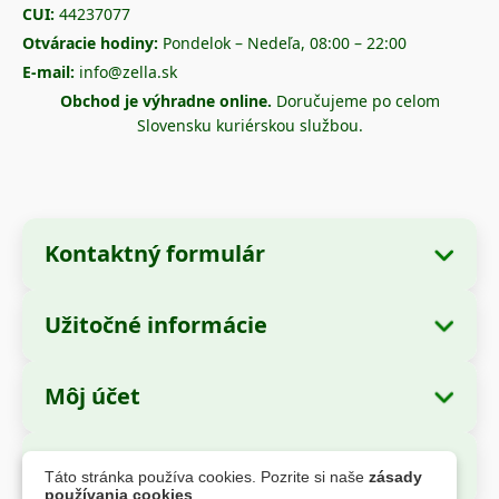
CUI:
44237077
Otváracie hodiny:
Pondelok – Nedeľa, 08:00 – 22:00
E-mail:
info@zella.sk
Obchod je výhradne online.
Doručujeme po celom
Slovensku kuriérskou službou.
Kontaktný formulár
Užitočné informácie
Údaje o spoločnosti
O nás
Názov spoločnosti:
Zella International
Môj účet
Ako objednať?
Distribution SRL
Moje objednávky
Spôsoby platby
Sídlo:
Strada Cuza Vodă nr. 97, Sector 4,
Bezpečné platby
Táto stránka používa cookies. Pozrite si naše
zásady
București, 040283, România
Osobné údaje
Informácie o doprave
používania cookies
.