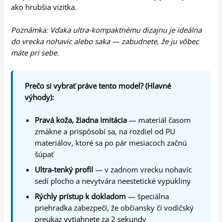
ako hrubšia vizitka.
Poznámka: Vďaka ultra-kompaktnému dizajnu je ideálna
do vrecka nohavíc alebo saka — zabudnete, že ju vôbec
máte pri sebe.
Prečo si vybrať práve tento model? (Hlavné
výhody):
Pravá koža, žiadna imitácia
— materiál časom
zmäkne a prispôsobí sa, na rozdiel od PU
materiálov, ktoré sa po pár mesiacoch začnú
šúpať
Ultra-tenký profil
— v zadnom vrecku nohavíc
sedí plocho a nevytvára neestetické vypukliny
Rýchly prístup k dokladom
— špeciálna
priehradka zabezpečí, že občiansky či vodičský
preukaz vytiahnete za 2 sekundy