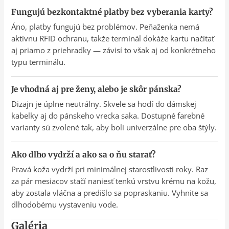
Fungujú bezkontaktné platby bez vyberania karty?
Áno, platby fungujú bez problémov. Peňaženka nemá
aktívnu RFID ochranu, takže terminál dokáže kartu načítať
aj priamo z priehradky — závisí to však aj od konkrétneho
typu terminálu.
Je vhodná aj pre ženy, alebo je skôr pánska?
Dizajn je úplne neutrálny. Skvele sa hodí do dámskej
kabelky aj do pánskeho vrecka saka. Dostupné farebné
varianty sú zvolené tak, aby boli univerzálne pre oba štýly.
Ako dlho vydrží a ako sa o ňu starať?
Pravá koža vydrží pri minimálnej starostlivosti roky. Raz
za pár mesiacov stačí naniesť tenkú vrstvu krému na kožu,
aby zostala vláčna a predišlo sa popraskaniu. Vyhnite sa
dlhodobému vystaveniu vode.
Galéria