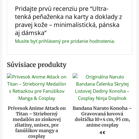
Pridajte prvú recenziu pre “Ultra-
tenká peňaženka na karty a doklady z
pravej kože – minimalistická, pánska
aj dámska”
Musíte byť
prihlásený
pre pridanie hodnotenia.
Súvisiace produkty
Prívesok Anime Attack on
Bandana Naruto Konoha –
Titan – Strieborný
Gravovaná kovová
medailón zo zinkovej
doštička 10×4 cm, 95 cm,
zliatiny, unisex, pre
anime cosplay
fanúšikov mangy a
4
€
cosplay