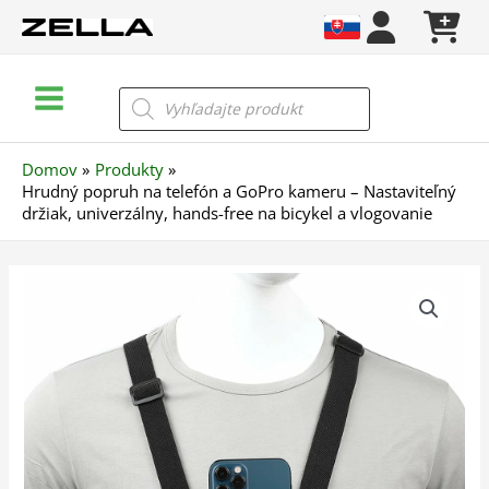
Preskočiť
na
obsah
Main
Products
search
Menu
Domov
Produkty
Hrudný popruh na telefón a GoPro kameru – Nastaviteľný
držiak, univerzálny, hands-free na bicykel a vlogovanie
množstvo
Hrudný
popruh
na
telefón
a
GoPro
kameru
–