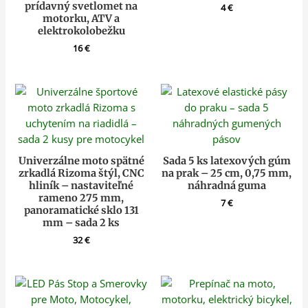
prídavný svetlomet na
4
€
motorku, ATV a
elektrokolobežku
16
€
Univerzálne moto spätné
Sada 5 ks latexových gúm
zrkadlá Rizoma štýl, CNC
na prak – 25 cm, 0,75 mm,
hliník – nastaviteľné
náhradná guma
rameno 275 mm,
7
€
panoramatické sklo 131
mm – sada 2 ks
32
€