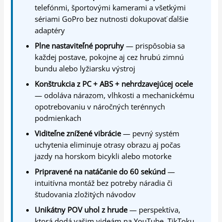
telefónmi, športovými kamerami a všetkými
sériami GoPro bez nutnosti dokupovať ďalšie
adaptéry
Plne nastaviteľné popruhy
— prispôsobia sa
každej postave, pokojne aj cez hrubú zimnú
bundu alebo lyžiarsku výstroj
Konštrukcia z PC + ABS + nehrdzavejúcej ocele
— odoláva nárazom, vlhkosti a mechanickému
opotrebovaniu v náročných terénnych
podmienkach
Viditeľne znížené vibrácie
— pevný systém
uchytenia eliminuje otrasy obrazu aj počas
jazdy na horskom bicykli alebo motorke
Pripravené na natáčanie do 60 sekúnd
—
intuitívna montáž bez potreby náradia či
študovania zložitých návodov
Unikátny POV uhol z hrude
— perspektíva,
ktorá dodá vašim videám na YouTube, TikToku