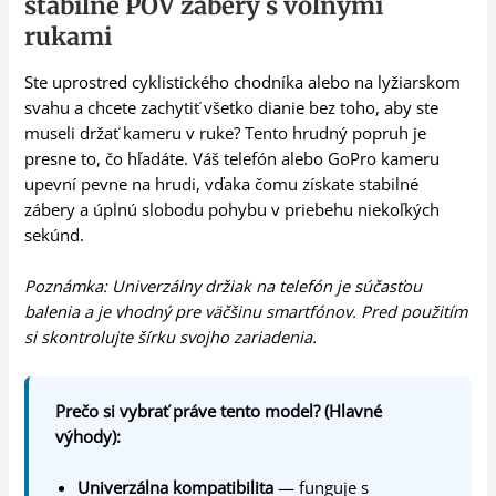
stabilné POV zábery s voľnými
rukami
Ste uprostred cyklistického chodníka alebo na lyžiarskom
svahu a chcete zachytiť všetko dianie bez toho, aby ste
museli držať kameru v ruke? Tento hrudný popruh je
presne to, čo hľadáte. Váš telefón alebo GoPro kameru
upevní pevne na hrudi, vďaka čomu získate stabilné
zábery a úplnú slobodu pohybu v priebehu niekoľkých
sekúnd.
Poznámka: Univerzálny držiak na telefón je súčasťou
balenia a je vhodný pre väčšinu smartfónov. Pred použitím
si skontrolujte šírku svojho zariadenia.
Prečo si vybrať práve tento model? (Hlavné
výhody):
Univerzálna kompatibilita
— funguje s