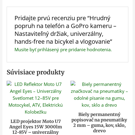
Pridajte prvú recenziu pre “Hrudný
popruh na telefón a GoPro kameru –
Nastaviteľný držiak, univerzálny,
hands-free na bicykel a vlogovanie”
Musíte byť
prihlásený
pre pridanie hodnotenia.
Súvisiace produkty
Biely permanentný
popisovač na pneumatiky
LED projektor Moto U7
2 mm – guma, kov, sklo,
Angel Eyes 15W 3000lm
drevo
12-85V – univerzálny