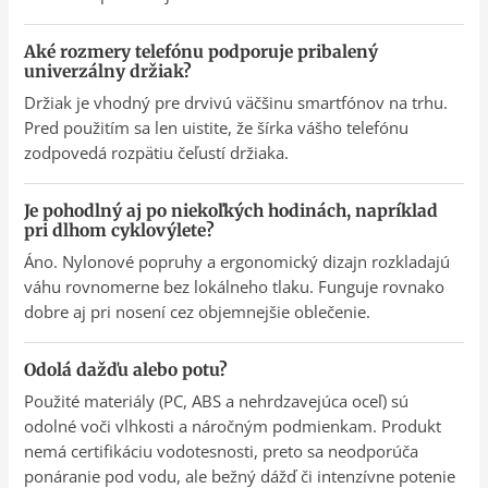
Aké rozmery telefónu podporuje pribalený
univerzálny držiak?
Držiak je vhodný pre drvivú väčšinu smartfónov na trhu.
Pred použitím sa len uistite, že šírka vášho telefónu
zodpovedá rozpätiu čeľustí držiaka.
Je pohodlný aj po niekoľkých hodinách, napríklad
pri dlhom cyklovýlete?
Áno. Nylonové popruhy a ergonomický dizajn rozkladajú
váhu rovnomerne bez lokálneho tlaku. Funguje rovnako
dobre aj pri nosení cez objemnejšie oblečenie.
Odolá dažďu alebo potu?
Použité materiály (PC, ABS a nehrdzavejúca oceľ) sú
odolné voči vlhkosti a náročným podmienkam. Produkt
nemá certifikáciu vodotesnosti, preto sa neodporúča
ponáranie pod vodu, ale bežný dážď či intenzívne potenie