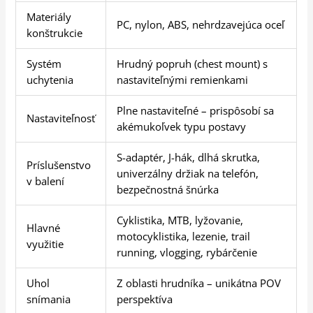
Materiály
PC, nylon, ABS, nehrdzavejúca oceľ
konštrukcie
Systém
Hrudný popruh (chest mount) s
uchytenia
nastaviteľnými remienkami
Plne nastaviteľné – prispôsobí sa
Nastaviteľnosť
akémukoľvek typu postavy
S-adaptér, J-hák, dlhá skrutka,
Príslušenstvo
univerzálny držiak na telefón,
v balení
bezpečnostná šnúrka
Cyklistika, MTB, lyžovanie,
Hlavné
motocyklistika, lezenie, trail
využitie
running, vlogging, rybárčenie
Uhol
Z oblasti hrudníka – unikátna POV
snímania
perspektíva