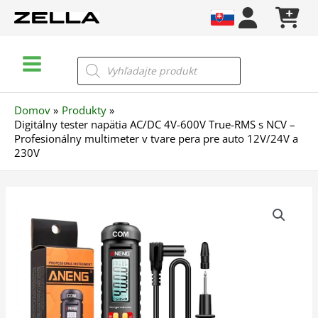
Preskočiť
na
obsah
Main
Products
search
Menu
Domov
Produkty
Digitálny tester napätia AC/DC 4V-600V True-RMS s NCV –
Profesionálny multimeter v tvare pera pre auto 12V/24V a
230V
množstvo
Digitálny
tester
napätia
AC/DC
4V-
600V
True-