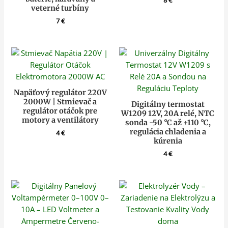
veterné turbíny
7
€
Napäťový regulátor 220V
2000W | Stmievač a
Digitálny termostat
regulátor otáčok pre
W1209 12V, 20A relé, NTC
motory a ventilátory
sonda -50 °C až +110 °C,
regulácia chladenia a
4
€
kúrenia
4
€