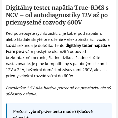
Digitálny tester napätia True-RMS s
NCV – od autodiagnostiky 12V až po
priemyselné rozvody 600V
Keď potrebujete rýchlo zistiť, či je kábel pod napätím,
alebo hľadáte skryté prerušenie v elektroinštalácii vozidla,
každá sekunda je dôležitá. Tento
digitálny tester napätia v
tvare pera
vám poskytne okamžitú odpoveď –
bezkontaktné meranie, žiadne riziko a žiadne zložité
nastavovanie. Je plne kompatibilný s palubnými sieťami
12V a 24V, bežnými domácimi zásuvkami 230V, ale aj s
priemyselnými rozvádzačmi do 600V.
Poznámka: 1,5V AAA batérie potrebné na prevádzku nie sú
súčasťou balenia.
Prečo si vybrať práve tento model? (Kľúčové
výhody):