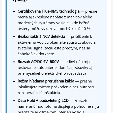
Certifikovaná True-RMS technológia
— presne
meria aj skreslené napätie z meničov alebo
moderných systémov vozidiel, kde bežné
testery môžu vykazovať odchýlku až 40 %
Bezkontaktná NCV detekcia
— priblíženie k
aktívnemu vodiču okamžite spustí zvukovú a
svetelnú signalizáciu ešte predtým, než sa
čohokoľvek dotknete
Rozsah AC/DC 4V–600V
— jediný nástroj na
testovanie autobatérie, domácej zásuvky aj
priemyselného elektrického rozvádzača
Režim hľadania prerušenia kábla
— presne
lokalizujete miesto poškodenia bez nutnosti
rozoberať celú inštaláciu
Data Hold + podsvietený LCD
— zmrazte
nameranú hodnotu na displeji a pohodlne si ju
prečítajte aj v tmavom interiéri vozidla