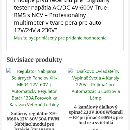
tester napätia AC/DC 4V-600V True-
RMS s NCV – Profesionálny
multimeter v tvare pera pre auto
12V/24V a 230V”
Musíte byť
prihlásený
pre pridanie hodnotenia.
Súvisiace produkty
4-kanálový diaľkový
spínač 220V 1000W/kanál
Solárny regulátor XH-
– RF prijímač 433MHz pre
M604 12V-60V 30A PWM |
lustre a svietidlá
Nabíjací modul pre
batérie, karavany a
8
€