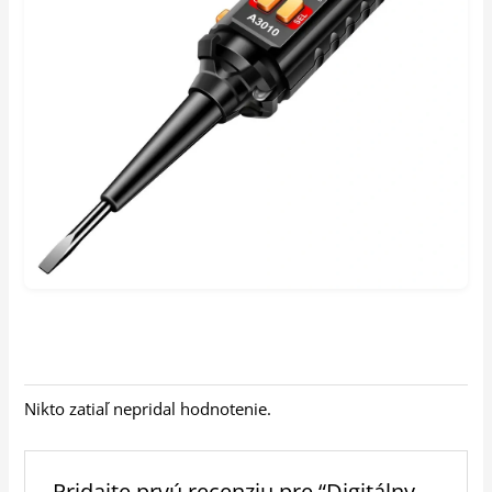
Nikto zatiaľ nepridal hodnotenie.
Pridajte prvú recenziu pre “Digitálny