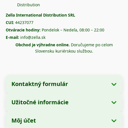
Zella International Distribution SRL
CUI:
44237077
Otváracie hodiny:
Pondelok – Nedeľa, 08:00 – 22:00
E-mail:
info@zella.sk
Obchod je výhradne online.
Doručujeme po celom
Slovensku kuriérskou službou.
Kontaktný formulár
Užitočné informácie
Údaje o spoločnosti
O nás
Názov spoločnosti:
Zella International
Môj účet
Ako objednať?
Distribution SRL