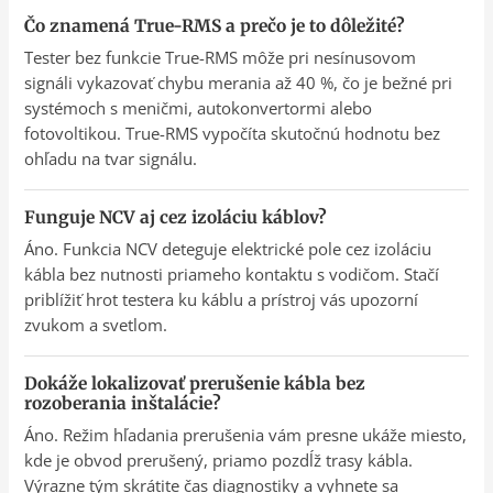
Čo znamená True-RMS a prečo je to dôležité?
Tester bez funkcie True-RMS môže pri nesínusovom
signáli vykazovať chybu merania až 40 %, čo je bežné pri
systémoch s meničmi, autokonvertormi alebo
fotovoltikou. True-RMS vypočíta skutočnú hodnotu bez
ohľadu na tvar signálu.
Funguje NCV aj cez izoláciu káblov?
Áno. Funkcia NCV deteguje elektrické pole cez izoláciu
kábla bez nutnosti priameho kontaktu s vodičom. Stačí
priblížiť hrot testera ku káblu a prístroj vás upozorní
zvukom a svetlom.
Dokáže lokalizovať prerušenie kábla bez
rozoberania inštalácie?
Áno. Režim hľadania prerušenia vám presne ukáže miesto,
kde je obvod prerušený, priamo pozdĺž trasy kábla.
Výrazne tým skrátite čas diagnostiky a vyhnete sa