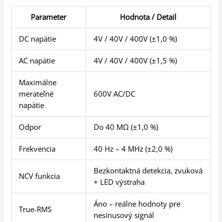
Parameter
Hodnota / Detail
DC napätie
4V / 40V / 400V (±1,0 %)
AC napätie
4V / 40V / 400V (±1,5 %)
Maximálne
merateľné
600V AC/DC
napätie
Odpor
Do 40 MΩ (±1,0 %)
Frekvencia
40 Hz – 4 MHz (±2,0 %)
Bezkontaktná detekcia, zvuková
NCV funkcia
+ LED výstraha
Áno – reálne hodnoty pre
True-RMS
nesínusový signál