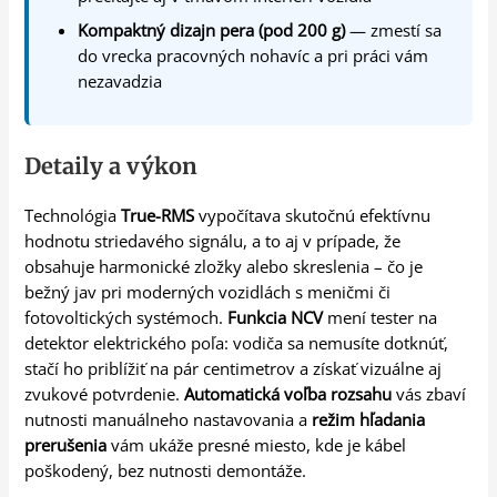
Kompaktný dizajn pera (pod 200 g)
— zmestí sa
do vrecka pracovných nohavíc a pri práci vám
nezavadzia
Detaily a výkon
Technológia
True-RMS
vypočítava skutočnú efektívnu
hodnotu striedavého signálu, a to aj v prípade, že
obsahuje harmonické zložky alebo skreslenia – čo je
bežný jav pri moderných vozidlách s meničmi či
fotovoltických systémoch.
Funkcia NCV
mení tester na
detektor elektrického poľa: vodiča sa nemusíte dotknúť,
stačí ho priblížiť na pár centimetrov a získať vizuálne aj
zvukové potvrdenie.
Automatická voľba rozsahu
vás zbaví
nutnosti manuálneho nastavovania a
režim hľadania
prerušenia
vám ukáže presné miesto, kde je kábel
poškodený, bez nutnosti demontáže.