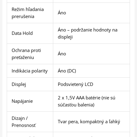
Režim hľadania
Áno
prerušenia
Áno – podržanie hodnoty na
Data Hold
displeji
Ochrana proti
Áno
preťaženiu
Indikácia polarity
Áno (DC)
Displej
Podsvietený LCD
2 x 1,5V AAA batérie (nie sú
Napájanie
súčasťou balenia)
Dizajn /
Tvar pera, kompaktný a ľahký
Prenosnosť