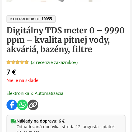
10055
KÓD PRODUKTU:
Digitálny TDS meter 0 – 9990
ppm – kvalita pitnej vody,
akváriá, bazény, filtre
(
3
recenzie zákazníkov)
Hodnotenie
3
7
€
4.67
z 5 na
základe
Nie je na sklade
zákazníckych
recenzií
Elektronika & Automatizácia
Náklady na dopravu: 6 €
Odhadovaná dodávka: streda 12. augusta - piatok