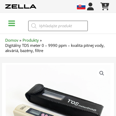
Preskočiť
na
obsah
Main
Products
search
Menu
Domov
Produkty
Digitálny TDS meter 0 – 9990 ppm – kvalita pitnej vody,
akváriá, bazény, filtre