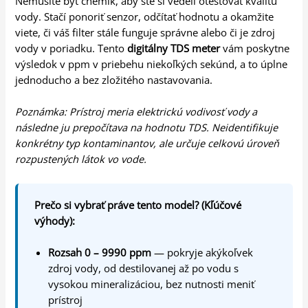
Nemusíte byť chemik, aby ste si vedeli otestovať kvalitu
vody. Stačí ponoriť senzor, odčítať hodnotu a okamžite
viete, či váš filter stále funguje správne alebo či je zdroj
vody v poriadku. Tento
digitálny TDS meter
vám poskytne
výsledok v ppm v priebehu niekoľkých sekúnd, a to úplne
jednoducho a bez zložitého nastavovania.
Poznámka: Prístroj meria elektrickú vodivosť vody a
následne ju prepočítava na hodnotu TDS. Neidentifikuje
konkrétny typ kontaminantov, ale určuje celkovú úroveň
rozpustených látok vo vode.
Prečo si vybrať práve tento model? (Kľúčové
výhody):
Rozsah 0 – 9990 ppm
— pokryje akýkoľvek
zdroj vody, od destilovanej až po vodu s
vysokou mineralizáciou, bez nutnosti meniť
prístroj