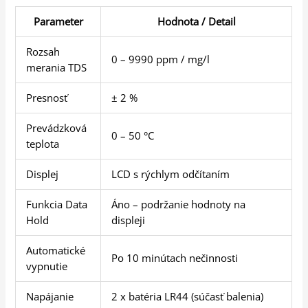
Parameter
Hodnota / Detail
Rozsah
0 – 9990 ppm / mg/l
merania TDS
Presnosť
± 2 %
Prevádzková
0 – 50 °C
teplota
Displej
LCD s rýchlym odčítaním
Funkcia Data
Áno – podržanie hodnoty na
Hold
displeji
Automatické
Po 10 minútach nečinnosti
vypnutie
Napájanie
2 x batéria LR44 (súčasť balenia)