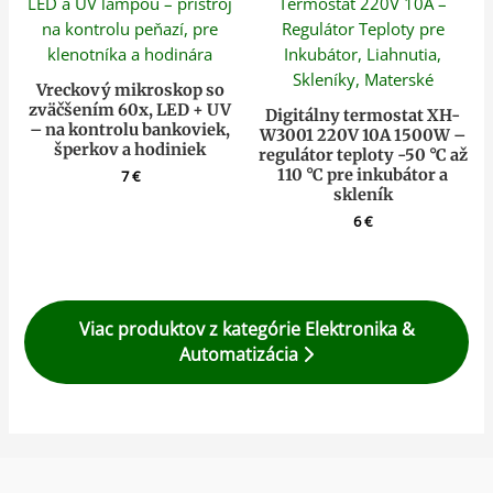
Vreckový mikroskop so
zväčšením 60x, LED + UV
Digitálny termostat XH-
– na kontrolu bankoviek,
W3001 220V 10A 1500W –
šperkov a hodiniek
regulátor teploty -50 °C až
110 °C pre inkubátor a
7
€
skleník
6
€
Viac produktov z kategórie Elektronika &
Automatizácia