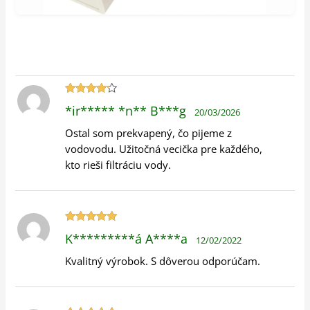
Hodnotenie
*ir***** *n** B***g
20/03/2026
4
z 5
Ostal som prekvapený, čo pijeme z
vodovodu. Užitočná vecička pre každého,
kto rieši filtráciu vody.
Hodnotenie
K*********á A****a
12/02/2022
5
z 5
Kvalitný výrobok. S dôverou odporúčam.