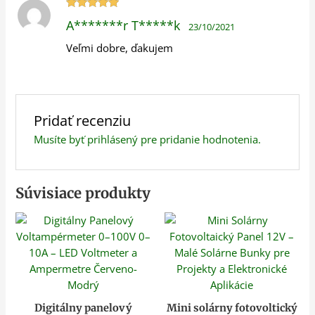
Hodnotenie
A*******r T*****k
23/10/2021
5
z 5
Veľmi dobre, ďakujem
Pridať recenziu
Musíte byť
prihlásený
pre pridanie hodnotenia.
Súvisiace produkty
Digitálny panelový
Mini solárny fotovoltický