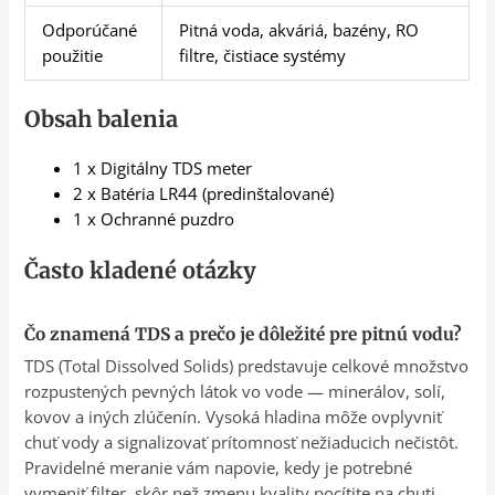
Odporúčané
Pitná voda, akváriá, bazény, RO
použitie
filtre, čistiace systémy
Obsah balenia
1 x Digitálny TDS meter
2 x Batéria LR44 (predinštalované)
1 x Ochranné puzdro
Často kladené otázky
Čo znamená TDS a prečo je dôležité pre pitnú vodu?
TDS (Total Dissolved Solids) predstavuje celkové množstvo
rozpustených pevných látok vo vode — minerálov, solí,
kovov a iných zlúčenín. Vysoká hladina môže ovplyvniť
chuť vody a signalizovať prítomnosť nežiaducich nečistôt.
Pravidelné meranie vám napovie, kedy je potrebné
vymeniť filter, skôr než zmenu kvality pocítite na chuti.