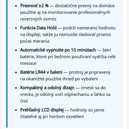
Presnosť ±2 %
— dostatočne presný na domáce
použitie aj na monitorovanie profesionálnych
reverzných osmóz
Funkcia Data Hold
— podrží nameranú hodnotu
na displeji, takže ju nemusíte sledovať priamo
počas merania
Automatické vypnutie po 10 minútach
— šetrí
batérie, ktoré pri bežnom používaní vydržia celé
mesiace
Batérie LR44 v balení
— prístroj je pripravený
na okamžité použitie ihneď po vybalení
Kompaktný a odolný dizajn
— zmestí sa do
vrecka, je odolný voči ošpliechaniu a ľahko sa
čistí
Prehľadný LCD displej
— hodnoty sú jasne
čitateľné aj pri horšom osvetlení