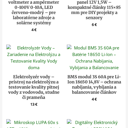
voltmeter a ampérmeter
panel 12V 1,5W –
0-100V 0-10A, LED
kompaktné články 115×85
červeno-modrý – pre
mm pre DIY projekty a
laboratórne zdroje a
senzory
solárne systémy
6
€
4
€
Elektrolyzér vody –
BMS modul 3S 60A pre Li-
prístroj na elektrolýzu a
Ion 18650 14,8V – ochrana
testovanie kvality pitnej
nabíjania, vybíjania a
vody z vodovodu, studne
balancovanie článkov
či prameňa
4
€
13
€