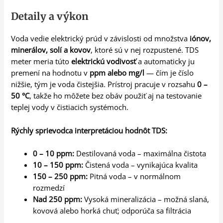
Detaily a výkon
Voda vedie elektrický prúd v závislosti od množstva
iónov,
minerálov, solí a kovov
, ktoré sú v nej rozpustené. TDS
meter meria túto
elektrickú vodivosť
a automaticky ju
premení na hodnotu v
ppm alebo mg/l
— čím je číslo
nižšie, tým je voda čistejšia. Prístroj pracuje v rozsahu
0 –
50 °C
, takže ho môžete bez obáv použiť aj na testovanie
teplej vody v čistiacich systémoch.
Rýchly sprievodca interpretáciou hodnôt TDS:
0 – 10 ppm:
Destilovaná voda – maximálna čistota
10 – 150 ppm:
Čistená voda – vynikajúca kvalita
150 – 250 ppm:
Pitná voda – v normálnom
rozmedzí
Nad 250 ppm:
Vysoká mineralizácia – možná slaná,
kovová alebo horká chuť; odporúča sa filtrácia