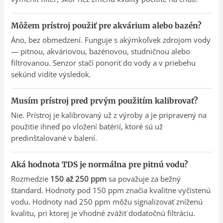
Môžem prístroj použiť pre akvárium alebo bazén?
Áno, bez obmedzení. Funguje s akýmkoľvek zdrojom vody
— pitnou, akváriovou, bazénovou, studničnou alebo
filtrovanou. Senzor stačí ponoriť do vody a v priebehu
sekúnd vidíte výsledok.
Musím prístroj pred prvým použitím kalibrovať?
Nie. Prístroj je kalibrovaný už z výroby a je pripravený na
použitie ihneď po vložení batérií, ktoré sú už
predinštalované v balení.
Aká hodnota TDS je normálna pre pitnú vodu?
Rozmedzie
150 až 250 ppm
sa považuje za bežný
štandard. Hodnoty pod 150 ppm značia kvalitne vyčistenú
vodu. Hodnoty nad 250 ppm môžu signalizovať zníženú
kvalitu, pri ktorej je vhodné zvážiť dodatočnú filtráciu.