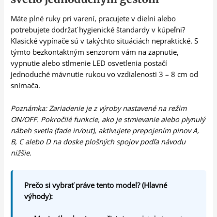
Máte plné ruky pri varení, pracujete v dielni alebo
potrebujete dodržať hygienické štandardy v kúpeľni?
Klasické vypínače sú v takýchto situáciách nepraktické. S
týmto bezkontaktným senzorom vám na zapnutie,
vypnutie alebo stlmenie LED osvetlenia postačí
jednoduché mávnutie rukou vo vzdialenosti 3 – 8 cm od
snímača.
Poznámka: Zariadenie je z výroby nastavené na režim
ON/OFF. Pokročilé funkcie, ako je stmievanie alebo plynulý
nábeh svetla (fade in/out), aktivujete prepojením pinov A,
B, C alebo D na doske plošných spojov podľa návodu
nižšie.
Prečo si vybrať práve tento model? (Hlavné
výhody):