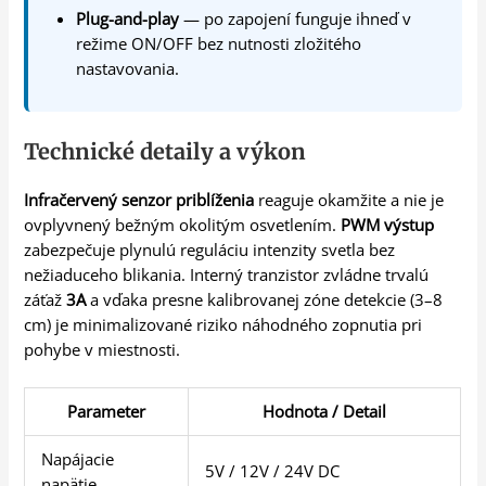
Plug-and-play
— po zapojení funguje ihneď v
režime ON/OFF bez nutnosti zložitého
nastavovania.
Technické detaily a výkon
Infračervený senzor priblíženia
reaguje okamžite a nie je
ovplyvnený bežným okolitým osvetlením.
PWM výstup
zabezpečuje plynulú reguláciu intenzity svetla bez
nežiaduceho blikania. Interný tranzistor zvládne trvalú
záťaž
3A
a vďaka presne kalibrovanej zóne detekcie (3–8
cm) je minimalizované riziko náhodného zopnutia pri
pohybe v miestnosti.
Parameter
Hodnota / Detail
Napájacie
5V / 12V / 24V DC
napätie