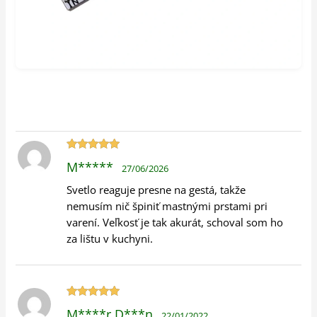
Hodnotenie
M*****
27/06/2026
5
z 5
Svetlo reaguje presne na gestá, takže
nemusím nič špiniť mastnými prstami pri
varení. Veľkosť je tak akurát, schoval som ho
za lištu v kuchyni.
Hodnotenie
M****r D***n
22/01/2022
5
z 5