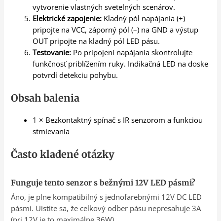
vytvorenie vlastných svetelných scenárov.
Elektrické zapojenie:
Kladný pól napájania (+)
pripojte na VCC, záporný pól (–) na GND a výstup
OUT pripojte na kladný pól LED pásu.
Testovanie:
Po pripojení napájania skontrolujte
funkčnosť priblížením ruky. Indikačná LED na doske
potvrdí detekciu pohybu.
Obsah balenia
1 × Bezkontaktný spínač s IR senzorom a funkciou
stmievania
Často kladené otázky
Funguje tento senzor s bežnými 12V LED pásmi?
Áno, je plne kompatibilný s jednofarebnými 12V DC LED
pásmi. Uistite sa, že celkový odber pásu nepresahuje 3A
(pri 12V je to maximálne 36W).