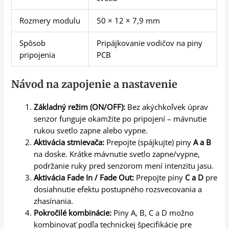
Rozmery modulu
50 × 12 × 7,9 mm
Spôsob
Pripájkovanie vodičov na piny
pripojenia
PCB
Návod na zapojenie a nastavenie
Základný režim (ON/OFF):
Bez akýchkoľvek úprav
senzor funguje okamžite po pripojení – mávnutie
rukou svetlo zapne alebo vypne.
Aktivácia stmievača:
Prepojte (spájkujte) piny
A a B
na doske. Krátke mávnutie svetlo zapne/vypne,
podržanie ruky pred senzorom mení intenzitu jasu.
Aktivácia Fade In / Fade Out:
Prepojte piny
C a D
pre
dosiahnutie efektu postupného rozsvecovania a
zhasínania.
Pokročilé kombinácie:
Piny A, B, C a D možno
kombinovať podľa technickej špecifikácie pre