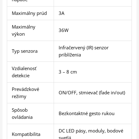
Maximálny prúd
3A
Maximálny
36W
výkon
Infračervený (IR) senzor
Typ senzora
priblíženia
Vzdialenosť
3 – 8 cm
detekcie
Prevádzkové
ON/OFF, stmievač (fade in/out)
režimy
Spôsob
Bezkontaktné gesto rukou
ovládania
DC LED pásy, moduly, bodové
Kompatibilita
svetlá