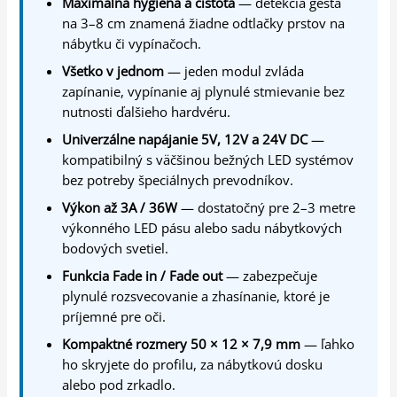
Maximálna hygiena a čistota
— detekcia gesta
na 3–8 cm znamená žiadne odtlačky prstov na
nábytku či vypínačoch.
Všetko v jednom
— jeden modul zvláda
zapínanie, vypínanie aj plynulé stmievanie bez
nutnosti ďalšieho hardvéru.
Univerzálne napájanie 5V, 12V a 24V DC
—
kompatibilný s väčšinou bežných LED systémov
bez potreby špeciálnych prevodníkov.
Výkon až 3A / 36W
— dostatočný pre 2–3 metre
výkonného LED pásu alebo sadu nábytkových
bodových svetiel.
Funkcia Fade in / Fade out
— zabezpečuje
plynulé rozsvecovanie a zhasínanie, ktoré je
príjemné pre oči.
Kompaktné rozmery 50 × 12 × 7,9 mm
— ľahko
ho skryjete do profilu, za nábytkovú dosku
alebo pod zrkadlo.