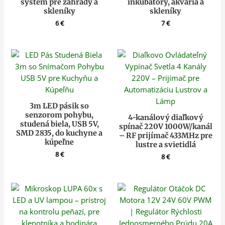
systém pre záhrady a
inkubátory, akváriá a
skleníky
skleníky
6
€
7
€
3m LED pásik so
senzorom pohybu,
4-kanálový diaľkový
studená biela, USB 5V,
spínač 220V 1000W/kanál
SMD 2835, do kuchyne a
– RF prijímač 433MHz pre
kúpeľne
lustre a svietidlá
8
€
8
€