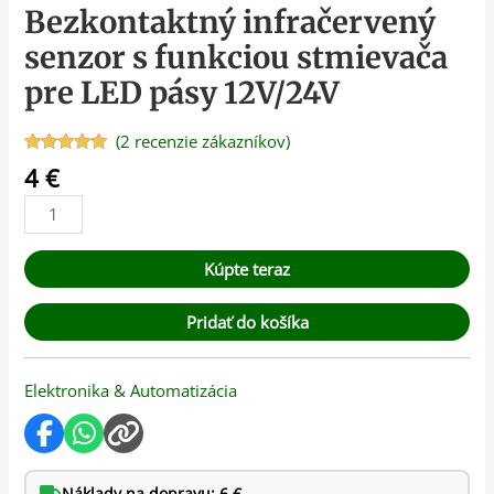
Bezkontaktný infračervený
senzor s funkciou stmievača
pre LED pásy 12V/24V
(
2
recenzie zákazníkov)
Hodnotenie
2
4
€
5.00
z 5 na
základe
zákazníckych
recenzií
Kúpte teraz
Pridať do košíka
Elektronika & Automatizácia
Náklady na dopravu: 6 €