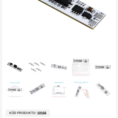
pásy
12V/24V
10166
KÓD PRODUKTU: