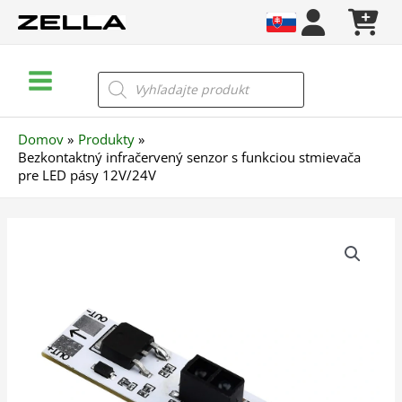
Preskočiť
na
obsah
Main
Products
search
Menu
Domov
Produkty
Bezkontaktný infračervený senzor s funkciou stmievača
pre LED pásy 12V/24V
množstvo
Bezkontaktný
infračervený
senzor
s
funkciou
stmievača
pre
LED