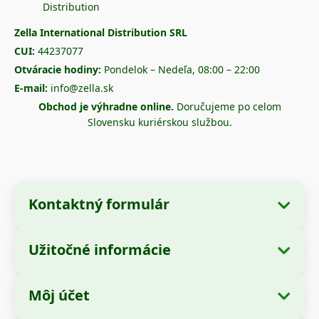
Zella International Distribution SRL
CUI:
44237077
Otváracie hodiny:
Pondelok – Nedeľa, 08:00 – 22:00
E-mail:
info@zella.sk
Obchod je výhradne online.
Doručujeme po celom
Slovensku kuriérskou službou.
Kontaktný formulár
Užitočné informácie
Údaje o spoločnosti
O nás
Názov spoločnosti:
Zella International
Môj účet
Ako objednať?
Distribution SRL